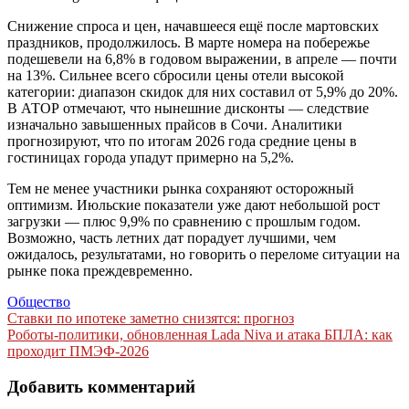
Снижение спроса и цен, начавшееся ещё после мартовских
праздников, продолжилось. В марте номера на побережье
подешевели на 6,8% в годовом выражении, в апреле — почти
на 13%. Сильнее всего сбросили цены отели высокой
категории: диапазон скидок для них составил от 5,9% до 20%.
В АТОР отмечают, что нынешние дисконты — следствие
изначально завышенных прайсов в Сочи. Аналитики
прогнозируют, что по итогам 2026 года средние цены в
гостиницах города упадут примерно на 5,2%.
Тем не менее участники рынка сохраняют осторожный
оптимизм. Июльские показатели уже дают небольшой рост
загрузки — плюс 9,9% по сравнению с прошлым годом.
Возможно, часть летних дат порадует лучшими, чем
ожидалось, результатами, но говорить о переломе ситуации на
рынке пока преждевременно.
Общество
Навигация
Ставки по ипотеке заметно снизятся: прогноз
Роботы-политики, обновленная Lada Niva и атака БПЛА: как
по
проходит ПМЭФ-2026
записям
Добавить комментарий