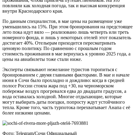
проживания, чтобы привлечь путешественников. На это
повлияли как холодная погода, так и высокая конкуренция
внутри Краснодарского края.
По данным специалистов, в мае цены на размещение уже
уменьшились на 15%. При этом бронирования на предстоящее
лето пока идут вяло — реализовано лишь четверть или треть
номерного фонда, и лишь у некоторых отелей этот показатель
достигает 40%. Отельерам приходится пересматривать
ценовую политику. По сравнению с прошлым годом
стоимость проживания в мае вернулась к уровню 2025 года, а
цены на авиабилеты тоже стали ниже.
Эксперты связывают нежелание туристов торопиться с
бронированием с двумя главными факторами. В мае и начале
июня в Сочи было прохладно и дождливо: когда в средней
полосе России стояла жара под +30, на черноморском
побережье воздух прогревался едва до двадцати градусов, а
вода оставалась холодной. Многие отдыхающие, которые
могут выбирать даты поездки, попросту ждут устойчивого
тепла. Кроме того, часть турпотока перехватывает Анапа с её
более низкими ценами.
Фото: Telegram/Сочи Официальный