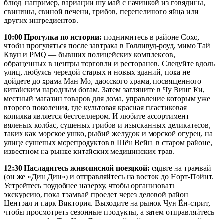
блюд, например, вариации шу май с начинкой из говядины,
свинины, свиной печени, грибов, перепелиного яйца или
других ингредиентов.
10:00 Прогулка по истории:
поднимитесь в районе Сохо,
чтобы прогуляться после завтрака в Голливуд-роуд, мимо Тай
Квун и PMQ — бывших полицейских комплексов,
обращенных в центры торговли и ресторанов. Следуйте вдоль
улиц, любуясь чередой старых и новых зданий, пока не
дойдете до храма Ман Мо, даосского храма, посвященного
китайским народным богам. Затем загляните в Чу Винг Ки,
местный магазин товаров для дома, управление которым уже
второго поколения, где культовая красная пластиковая
копилка является бестселлером. И любите ассортимент
вяленых колбас, сушеных грибов и изысканных деликатесов,
таких как морское ушко, рыбий желудок и морской огурец, на
улице сушеных морепродуктов в Шён Вейн, в старом районе,
известном на рынке китайских медицинских трав.
12:30 Насладитесь живописной поездкой:
сядьте на трамвай
(он же «Дин Дин») и отправляйтесь на восток до Норт-Пойнт.
Устройтесь поудобнее наверху, чтобы организовать
экскурсию, пока трамвай проедет через деловой район
Централ и парк Виктория. Выходите на рынок Чун Ён-стрит,
чтобы просмотреть сезонные продукты, а затем отправляйтесь