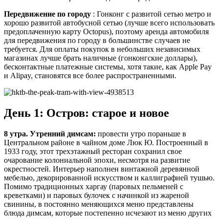
Передвижение по городу
: Гонконг с развитой сетью метро и
хорошо развитой автобусной сетью (лучше всего использовать
предоплаченную карту Octopus), поэтому аренда автомобиля
для передвижения по городу в большинстве случаев не
требуется. Для оплаты покупок в небольших независимых
магазинах лучше брать наличные (гонконгские доллары),
бесконтактные платежные системы, хотя такие, как Apple Pay
и Alipay, становятся все более распространенными.
День 1: Остров: старое и новое
8 утра. Утренний димсам:
провести утро пораньше в
Центральном районе в чайном доме Люк Ю. Построенный в
1933 году, этот трехэтажный ресторан сохранил свое
очарование колониальной эпохи, несмотря на развитие
окрестностей. Интерьер наполнен винтажной деревянной
мебелью, декорированной искусством и каллиграфией тушью.
Помимо традиционных харгау (паровых пельменей с
креветками) и паровых булочек с начинкой из жареной
свинины, в постоянно меняющихся меню представлены
блюда димсам, которые постепенно исчезают из меню других