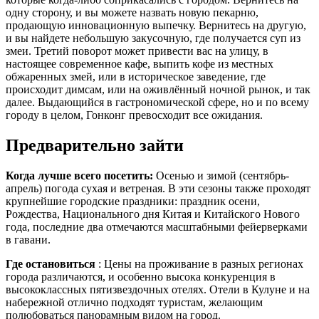
одну сторону, и вы можете назвать новую пекарню,
продающую инновационную выпечку. Вернитесь на другую,
и вы найдете небольшую закусочную, где получается суп из
змеи. Третий поворот может привести вас на улицу, в
настоящее современное кафе, выпить кофе из местных
обжаренных змей, или в историческое заведение, где
происходит димсам, или на оживлённый ночной рынок, и так
далее. Выдающийся в гастрономической сфере, но и по всему
городу в целом, Гонконг превосходит все ожидания.
Предварительно зайти
Когда лучше всего посетить:
Осенью и зимой (сентябрь-
апрель) погода сухая и ветреная. В эти сезоны также проходят
крупнейшие городские праздники: праздник осени,
Рождества, Национального дня Китая и Китайского Нового
года, последние два отмечаются масштабными фейерверками
в гавани.
Где остановиться
: Цены на проживание в разных регионах
города различаются, и особенно высока конкуренция в
высококлассных пятизвездочных отелях. Отели в Кулуне и на
набережной отлично подходят туристам, желающим
полюбоваться панорамным видом на город.