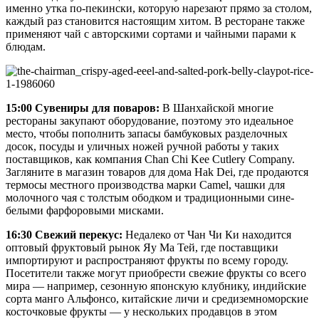
именно утка по-пекински, которую нарезают прямо за столом,
каждый раз становится настоящим хитом. В ресторане также
применяют чай с авторскими сортами и чайными парами к
блюдам.
15:00 Сувениры для поваров:
В Шанхайской многие
рестораны закупают оборудование, поэтому это идеальное
место, чтобы пополнить запасы бамбуковых разделочных
досок, посуды и уличных ножей ручной работы у таких
поставщиков, как компания Chan Chi Kee Cutlery Company.
Загляните в магазин товаров для дома Hak Dei, где продаются
термосы местного производства марки Camel, чашки для
молочного чая с толстым ободком и традиционными сине-
белыми фарфоровыми мисками.
16:30 Свежий перекус:
Недалеко от Чан Чи Ки находится
оптовый фруктовый рынок Яу Ма Тей, где поставщики
импортируют и распространяют фрукты по всему городу.
Посетители также могут приобрести свежие фрукты со всего
мира — например, сезонную японскую клубнику, индийские
сорта манго Альфонсо, китайские личи и средиземноморские
косточковые фрукты — у нескольких продавцов в этом