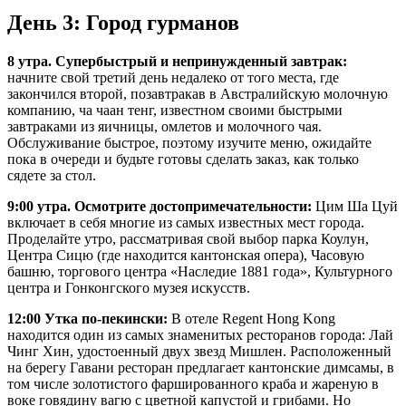
День 3: Город гурманов
8 утра. Супербыстрый и непринужденный завтрак:
начните свой третий день недалеко от того места, где
закончился второй, позавтракав в Австралийскую молочную
компанию, ча чаан тенг, известном своими быстрыми
завтраками из яичницы, омлетов и молочного чая.
Обслуживание быстрое, поэтому изучите меню, ожидайте
пока в очереди и будьте готовы сделать заказ, как только
сядете за стол.
9:00 утра. Осмотрите достопримечательности:
Цим Ша Цуй
включает в себя многие из самых известных мест города.
Проделайте утро, рассматривая свой выбор парка Коулун,
Центра Сицю (где находится кантонская опера), Часовую
башню, торгового центра «Наследие 1881 года», Культурного
центра и Гонконгского музея искусств.
12:00 Утка по-пекински:
В отеле Regent Hong Kong
находится один из самых знаменитых ресторанов города: Лай
Чинг Хин, удостоенный двух звезд Мишлен. Расположенный
на берегу Гавани ресторан предлагает кантонские димсамы, в
том числе золотистого фаршированного краба и жареную в
воке говядину вагю с цветной капустой и грибами. Но