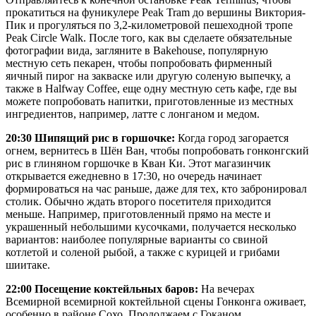
прокатиться на фуникулере Peak Tram до вершины Виктория-
Пик и прогуляться по 3,2-километровой пешеходной тропе
Peak Circle Walk. После того, как вы сделаете обязательные
фотографии вида, загляните в Bakehouse, популярную
местную сеть пекарен, чтобы попробовать фирменный
яичный пирог на закваске или другую соленую выпечку, а
также в Halfway Coffee, еще одну местную сеть кафе, где вы
можете попробовать напитки, приготовленные из местных
ингредиентов, например, латте с лонганом и медом.
20:30 Шипящий рис в горшочке:
Когда город загорается
огнем, вернитесь в Шён Ван, чтобы попробовать гонконгский
рис в глиняном горшочке в Кван Ки. Этот магазинчик
открывается ежедневно в 17:30, но очередь начинает
формироваться на час раньше, даже для тех, кто забронировал
столик. Обычно ждать второго посетителя приходится
меньше. Например, приготовленный прямо на месте и
украшенный небольшими кусочками, получается несколько
вариантов: наиболее популярные варианты со свиной
котлетой и соленой рыбой, а также с курицей и грибами
шиитаке.
22:00 Посещение коктейльных баров:
На вечерах
Всемирной всемирной коктейльной сцены Гонконга оживает,
особенно в районе Сохо. Продолжаем с Гоканом,