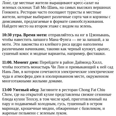
Лонг, где местные жители выращивают кресс-салат на
зеленых склонах Тай Мо Шань, на самых высоких вершинах
Гонконга. Ресторан часто посещают туристы и местные
жители, которые выбирают различные сорта чая и корзины с
димсамами, предлагаемые в формате самообслуживания.
Найдите место на втором этаже с видом на зелень.
10:30 утра. Время моти:
отправляйтесь на юг в Цзюньвань,
чтобы навестить лапшого Мана Фунга — не за лапшой, а за
моти. Эти лакомства из клейкого риса щедро наполнены
различными начинками, такими как черный кунжут, арахис,
сушеный кокос и модные варианты, например, фисташки.
11:00. Момент дзен:
Перейдите в район Даймонд-Хилл,
чтобы посетить монастырь Чи Лин и примыкающий к ней сад
Нань Лян, в котором сочетаются электрические электрические
чуда и атмосфера дзен в изолированном месте, окруженном
многоэтажными жилыми домами.
13:00 Уютный обед:
Загляните в ресторан Chong Fat Chiu
Chow, где на открытой кухне представлены свежие сезонные
блюда кухни Теохэу, в том числе краб, приготовленный на
пару и подаваемый холодным, гусь, тушенный в остром
маринаде, крошечные мидии, обжаренные с базиликом, и
жареные пельмени с зеленым луком.