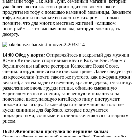
в магазин тофу Так Хин Лунг, семейный магазин, который
уже более шести классов производит соевое молоко и
продукты из тофу с помощью каменной мельницы. Закажите
тофу-пудинг и посыпьте его желтым сахаром — только
помните, что для многих местных жителей «слишком
неострый» — это высшая похвала, которую можно дать
десерту.
14:00 Обед у корта:
Отправляйтесь в закрытый для мужчин
Южно-Китайский спортивный клуб в Козуэй-Бэй. Рядом с
боулингом вы найдете ресторан Kamcentre Roast Goose,
специализирующийся на китайском гриле. Далее следует суп
из кресс-салата (почти такого же густого, как по-французски
велюте), а затем задайте свечение, красное дерево, гуся-пипу:
разделенные вдоль грудки птицы, обильно смазанную
маринадом из пяти специй, запеченную и поданную на
подставке, выступающую китайскую пипу, инструмент,
похожий на гитару. Также обратите внимание на толстые
куски свинины для барбекю, которые получаются
поджаристыми, сочными и отлично сочетаются с отварным
рисом.
16:30 Живописная прогулка по вершине холма:
Отправляйтесь к конечной остановке Peak Terminus, чтобы