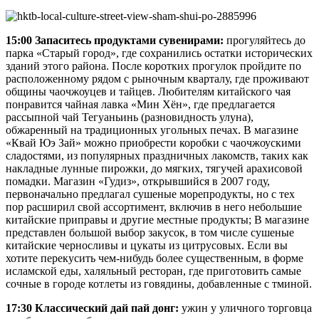
15:00 Запаситесь продуктами сувенирами:
прогуляйтесь до
парка «Старый город», где сохранились остатки исторических
зданий этого района. После коротких прогулок пройдите по
расположенному рядом с рыночным кварталу, где проживают
общины чаочжоуцев и тайцев. Любителям китайского чая
понравится чайная лавка «Мин Хён», где предлагается
рассыпной чай Тегуаньинь (разновидность улуна),
обжаренный на традиционных угольных печах. В магазине
«Квай Юэ Зай» можно приобрести коробки с чаочжоускими
сладостями, из популярных праздничных лакомств, таких как
накладные лунные пирожки, до мягких, тягучей арахисовой
помадки. Магазин «Гудиз», открывшийся в 2007 году,
первоначально предлагал сушеные морепродукты, но с тех
пор расширил свой ассортимент, включив в него небольшие
китайские приправы и другие местные продукты; В магазине
представлен большой выбор закусок, в том числе сушеные
китайские черносливы и цукаты из цитрусовых. Если вы
хотите перекусить чем-нибудь более существенным, в форме
исламской еды, халяльный ресторан, где приготовить самые
сочные в городе котлеты из говядины, добавленные с тминой.
17:30 Классический дай пай донг:
ужин у уличного торговца