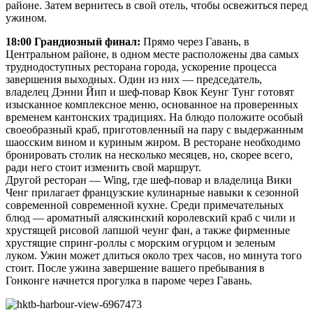
районе. Затем вернитесь в свой отель, чтобы освежиться перед
ужином.
18:00 Грандиозный финал:
Прямо через Гавань, в
Центральном районе, в одном месте расположены два самых
труднодоступных ресторана города, ускорение процесса
завершения выходных. Один из них — председатель,
владелец Дэнни Йип и шеф-повар Квок Кеунг Тунг готовят
изысканное комплексное меню, основанное на проверенных
временем кантонских традициях. На блюдо положите особый
своеобразный краб, приготовленный на пару с выдержанным
шаосским вином и куриным жиром. В ресторане необходимо
бронировать столик на несколько месяцев, но, скорее всего,
ради него стоит изменить свой маршрут.
Другой ресторан — Wing, где шеф-повар и владелица Вики
Ченг прилагает французские кулинарные навыки к сезонной
современной современной кухне. Среди примечательных
блюд — ароматный аляскинский королевский краб с чили и
хрустящей рисовой лапшой чеунг фан, а также фирменные
хрустящие спринг-роллы с морским огурцом и зеленым
луком. Ужин может длиться около трех часов, но минута того
стоит. После ужина завершение вашего пребывания в
Гонконге начнется прогулка в пароме через Гавань.