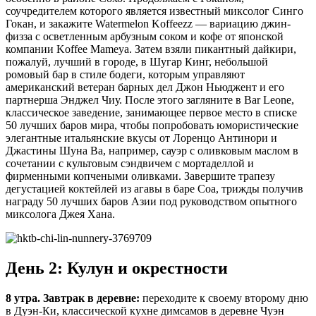
соучредителем которого является известный миксолог Синго
Гокан, и закажите Watermelon Koffeezz — вариацию джин-
физза с осветленным арбузным соком и кофе от японской
компании Koffee Mameya. Затем взяли пикантный дайкири,
пожалуй, лучший в городе, в Шугар Кинг, небольшой
ромовый бар в стиле бодеги, которым управляют
американский ветеран барных дел Джон Ньюджент и его
партнерша Энджел Чиу. После этого загляните в Bar Leone,
классическое заведение, занимающее первое место в списке
50 лучших баров мира, чтобы попробовать юмористические
элегантные итальянские вкусы от Лоренцо Антинори и
Джастины Шуна Ва, например, сауэр с оливковым маслом в
сочетании с культовым сэндвичем с мортаделлой и
фирменными копчеными оливками. Завершите трапезу
дегустацией коктейлей из агавы в баре Coa, трижды получив
награду 50 лучших баров Азии под руководством опытного
миксолога Джея Хана.
День 2: Кулун и окрестности
8 утра. Завтрак в деревне:
переходите к своему второму дню
в Дуэн-Ки, классической кухне димсамов в деревне Чуэн