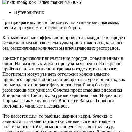
Путеводители:
Три прекрасных дня в Гонконге, посвященные димсамам,
пешим прогулкам и посещению баров.
Как максимально эффективно провести выходные в городе с
бесчисленным множеством культурных пластов и, казалось
бы, бесконечным количеством впечатляющих ресторанов.
Гонконг производит впечатление городов, объединенных в
один. На выходных можно прогуляться среди небоскребов,
пройтись по живописным тропам и отдохнуть на пляже.
Посетители могут увидеть отголоски колониального
прошлого города в обновленной архитектуре и оценить, как
новые здания придают футуристический вид быстро
развивающимся улицам. Сочетая процветающая внеземная
Лондона или Токио, культурные вершины Нью-Йорка или
Парижа, а также лучшее из Востока и Запада, Гонконга
постоянно удивляет пассажиров.
Что касается еды, то рыбные шарики карри, булочки с
ананасом и яичные тарталетки сливаются в настоящего
плавильного котёла, демонстрируя вкусы всех культур,
которые когда-либо соприкасались с городом. Вернитесь на