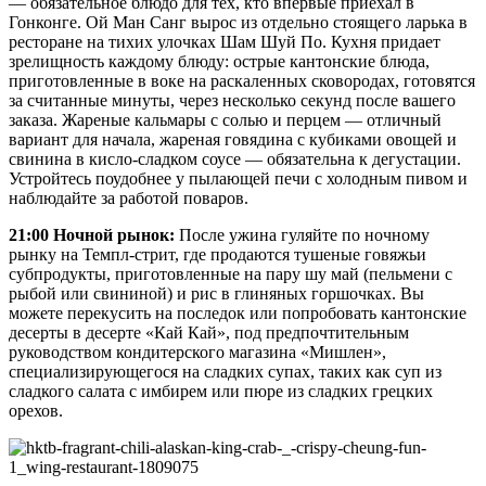
— обязательное блюдо для тех, кто впервые приехал в
Гонконге. Ой Ман Санг вырос из отдельно стоящего ларька в
ресторане на тихих улочках Шам Шуй По. Кухня придает
зрелищность каждому блюду: острые кантонские блюда,
приготовленные в воке на раскаленных сковородах, готовятся
за считанные минуты, через несколько секунд после вашего
заказа. Жареные кальмары с солью и перцем — отличный
вариант для начала, жареная говядина с кубиками овощей и
свинина в кисло-сладком соусе — обязательна к дегустации.
Устройтесь поудобнее у пылающей печи с холодным пивом и
наблюдайте за работой поваров.
21:00 Ночной рынок:
После ужина гуляйте по ночному
рынку на Темпл-стрит, где продаются тушеные говяжьи
субпродукты, приготовленные на пару шу май (пельмени с
рыбой или свининой) и рис в глиняных горшочках. Вы
можете перекусить на последок или попробовать кантонские
десерты в десерте «Кай Кай», под предпочтительным
руководством кондитерского магазина «Мишлен»,
специализирующегося на сладких супах, таких как суп из
сладкого салата с имбирем или пюре из сладких грецких
орехов.