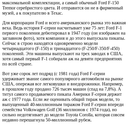
максимальной комплектации, а самый обычный Ford F-150
Tremor серебристого цвета. И отправится он не в фирменный
музей, а к покупателю в Техас.
Для корпорации Ford и всего американского рынка это важная
веха. Ведь история F-серии насчитывает уже 75 лет: Ford F-1
первого поколения дебютировал в 1947 году (он изображен на
заглавном фото), хотя компания и до этого выпускала пикапы.
Сейчас в строю находятся одновременно модели
четырнадцатого (F-150) и тринадцатого (F-250/F-350/F-450)
поколений. Эти машины выпускают на трех заводах в США,
хотя самый первый F-1 собирали аж на девяти предприятиях
по всей стране.
Вот уже сорок лет подряд (с 1981 года) Ford F-серии
удерживает звание самого популярного автомобиля на рынке
США, опережая все легковушки и внедорожники. Например,
в прошлом году продано 726 тысяч машин (спад на 7,8%). А
титул самого продаваемого пикапа Америки F-серия держит
аж с 1977 года. Если же оценивать общий тираж модели, то
выпущенный 40-миллионным тиражом Ford F-серии впереди
семейства Volkswagen Golf (36 миллионов с 1974 года), но
сильно недотягивает до модели Toyota Corolla, которая совсем
недавно перешагнула 50-миллионный рубеж.