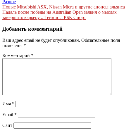
Разное
Навигация
Новые Mitsubishi ASX, Nissan Micra и другие анонсы альянса
Надаль после победы на Australian Open заявил о мыслях
по
завершить карьеру :: Теннис :: РБК Спорт
записям
Добавить комментарий
Ваш адрес email не будет опубликован.
Обязательные поля
помечены
*
Комментарий
*
Имя
*
Email
*
Сайт