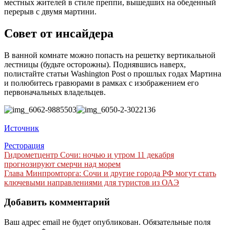
местных жителей в стиле преппи, вышедших на обеденный
перерыв с двумя мартини.
Совет от инсайдера
В ванной комнате можно попасть на решетку вертикальной
лестницы (будьте осторожны). Поднявшись наверх,
полистайте статьи Washington Post о прошлых годах Мартина
и полюбитесь гравюрами в рамках с изображением его
первоначальных владельцев.
Источник
Ресторация
Навигация
Гидрометцентр Сочи: ночью и утром 11 декабря
прогнозируют смерчи над морем
по
Глава Минпромторга: Сочи и другие города РФ могут стать
записям
ключевыми направлениями для туристов из ОАЭ
Добавить комментарий
Ваш адрес email не будет опубликован.
Обязательные поля