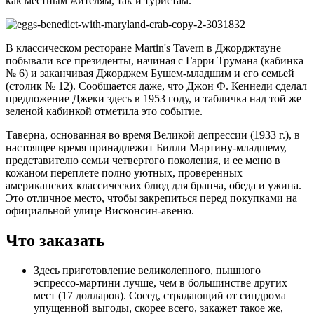
как местным жителям, так и туристам.
В классическом ресторане Martin's Tavern в Джорджтауне
побывали все президенты, начиная с Гарри Трумана (кабинка
№ 6) и заканчивая Джорджем Бушем-младшим и его семьей
(столик № 12). Сообщается даже, что Джон Ф. Кеннеди сделал
предложение Джеки здесь в 1953 году, и табличка над той же
зеленой кабинкой отметила это событие.
Таверна, основанная во время Великой депрессии (1933 г.), в
настоящее время принадлежит Билли Мартину-младшему,
представителю семьи четвертого поколения, и ее меню в
кожаном переплете полно уютных, проверенных
американских классических блюд для бранча, обеда и ужина.
Это отличное место, чтобы закрепиться перед покупками на
официальной улице Висконсин-авеню.
Что заказать
Здесь приготовление великолепного, пышного
эспрессо-мартини лучше, чем в большинстве других
мест (17 долларов). Сосед, страдающий от синдрома
упущенной выгоды, скорее всего, закажет такое же,