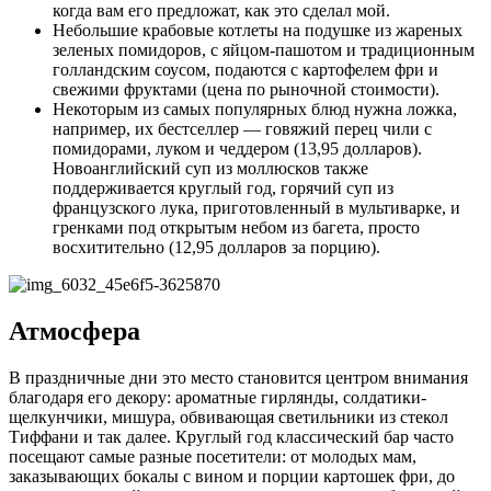
когда вам его предложат, как это сделал мой.
Небольшие крабовые котлеты на подушке из жареных
зеленых помидоров, с яйцом-пашотом и традиционным
голландским соусом, подаются с картофелем фри и
свежими фруктами (цена по рыночной стоимости).
Некоторым из самых популярных блюд нужна ложка,
например, их бестселлер — говяжий перец чили с
помидорами, луком и чеддером (13,95 долларов).
Новоанглийский суп из моллюсков также
поддерживается круглый год, горячий суп из
французского лука, приготовленный в мультиварке, и
гренками под открытым небом из багета, просто
восхитительно (12,95 долларов за порцию).
Атмосфера
В праздничные дни это место становится центром внимания
благодаря его декору: ароматные гирлянды, солдатики-
щелкунчики, мишура, обвивающая светильники из стекол
Тиффани и так далее. Круглый год классический бар часто
посещают самые разные посетители: от молодых мам,
заказывающих бокалы с вином и порции картошек фри, до