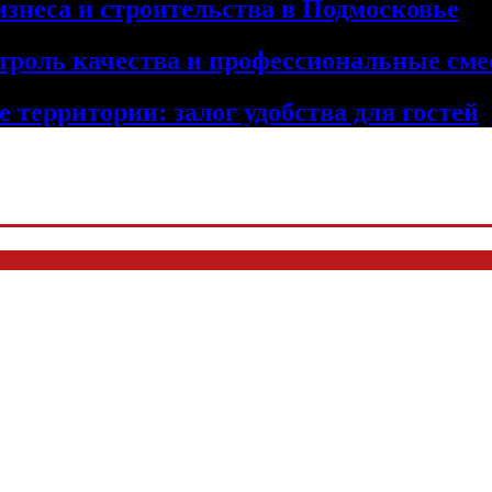
изнеса и строительства в Подмосковье
троль качества и профессиональные сме
 территории: залог удобства для гостей