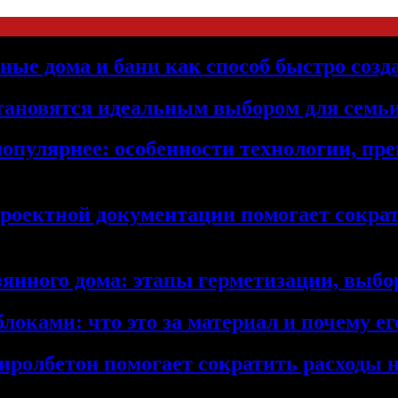
ьные дома и бани как способ быстро созд
становятся идеальным выбором для семьи
популярнее: особенности технологии, п
проектной документации помогает сократ
янного дома: этапы герметизации, выбор
локами: что это за материал и почему 
иролбетон помогает сократить расходы н