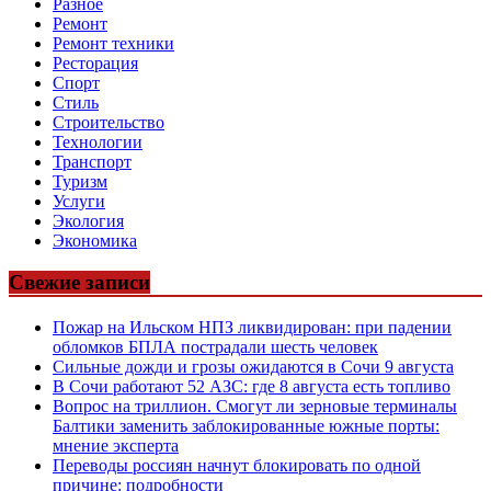
Разное
Ремонт
Ремонт техники
Ресторация
Спорт
Стиль
Строительство
Технологии
Транспорт
Туризм
Услуги
Экология
Экономика
Свежие записи
Пожар на Ильском НПЗ ликвидирован: при падении
обломков БПЛА пострадали шесть человек
Сильные дожди и грозы ожидаются в Сочи 9 августа
В Сочи работают 52 АЗС: где 8 августа есть топливо
Вопрос на триллион. Смогут ли зерновые терминалы
Балтики заменить заблокированные южные порты:
мнение эксперта
Переводы россиян начнут блокировать по одной
причине: подробности