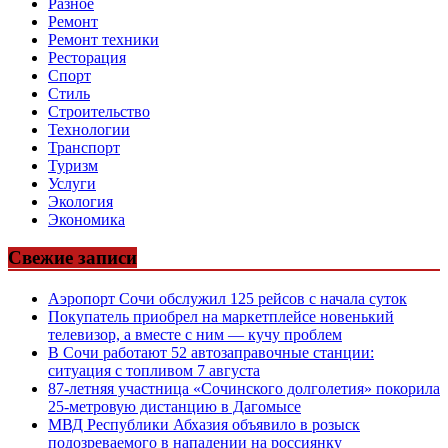
Разное
Ремонт
Ремонт техники
Ресторация
Спорт
Стиль
Строительство
Технологии
Транспорт
Туризм
Услуги
Экология
Экономика
Свежие записи
Аэропорт Сочи обслужил 125 рейсов с начала суток
Покупатель приобрел на маркетплейсе новенький
телевизор, а вместе с ним — кучу проблем
В Сочи работают 52 автозаправочные станции:
ситуация с топливом 7 августа
87-летняя участница «Сочинского долголетия» покорила
25-метровую дистанцию в Дагомысе
МВД Республики Абхазия объявило в розыск
подозреваемого в нападении на россиянку