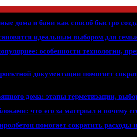
ьные дома и бани как способ быстро созд
становятся идеальным выбором для семьи
популярнее: особенности технологии, п
проектной документации помогает сократ
янного дома: этапы герметизации, выбор
локами: что это за материал и почему 
иролбетон помогает сократить расходы н