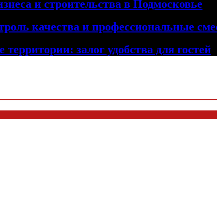
изнеса и строительства в Подмосковье
троль качества и профессиональные сме
 территории: залог удобства для гостей