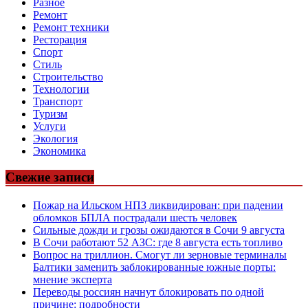
Разное
Ремонт
Ремонт техники
Ресторация
Спорт
Стиль
Строительство
Технологии
Транспорт
Туризм
Услуги
Экология
Экономика
Свежие записи
Пожар на Ильском НПЗ ликвидирован: при падении
обломков БПЛА пострадали шесть человек
Сильные дожди и грозы ожидаются в Сочи 9 августа
В Сочи работают 52 АЗС: где 8 августа есть топливо
Вопрос на триллион. Смогут ли зерновые терминалы
Балтики заменить заблокированные южные порты:
мнение эксперта
Переводы россиян начнут блокировать по одной
причине: подробности