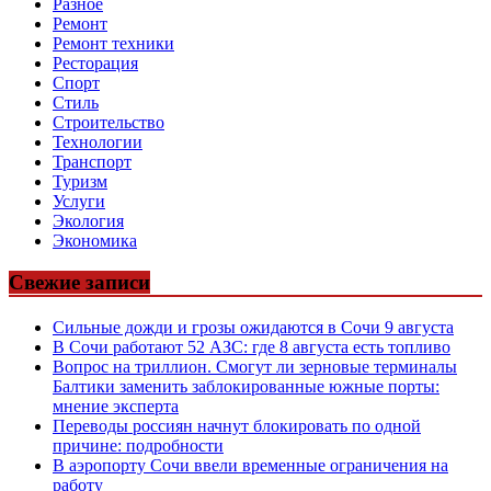
Разное
Ремонт
Ремонт техники
Ресторация
Спорт
Стиль
Строительство
Технологии
Транспорт
Туризм
Услуги
Экология
Экономика
Свежие записи
Сильные дожди и грозы ожидаются в Сочи 9 августа
В Сочи работают 52 АЗС: где 8 августа есть топливо
Вопрос на триллион. Смогут ли зерновые терминалы
Балтики заменить заблокированные южные порты:
мнение эксперта
Переводы россиян начнут блокировать по одной
причине: подробности
В аэропорту Сочи ввели временные ограничения на
работу