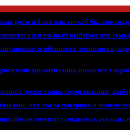
ьные дома и бани как способ быстро созд
становятся идеальным выбором для семьи
популярнее: особенности технологии, п
проектной документации помогает сократ
янного дома: этапы герметизации, выбор
локами: что это за материал и почему 
иролбетон помогает сократить расходы н