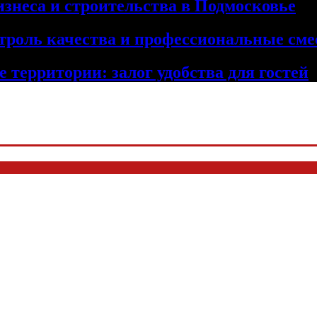
изнеса и строительства в Подмосковье
троль качества и профессиональные сме
 территории: залог удобства для гостей