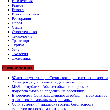
Развлечения
Разное
Ремонт
Ремонт техники
Ресторация
Спорт
Стиль
Строительство
Технологии
Транспорт
Туризм
Услуги
Экология
Экономика
Свежие записи
87-летняя участница «Сочинского долголетия» покорила
25-метровую дистанцию в Дагомысе
МВД Республики Абхазия объявило в розыск
подозреваемого в нападении на россиянку
В аэропорту Сочи задерживаются рейсы — прокуратура
организовала мобильные приёмные
Сочи встретил 4 миллиона гостей: безопасность
туристов под особым контролем