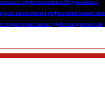
изнеса и строительства в Подмосковье
троль качества и профессиональные сме
 территории: залог удобства для гостей