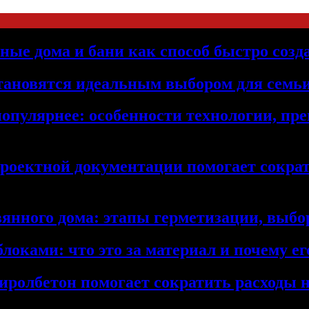
ьные дома и бани как способ быстро созд
становятся идеальным выбором для семьи
популярнее: особенности технологии, п
проектной документации помогает сократ
янного дома: этапы герметизации, выбор
локами: что это за материал и почему 
иролбетон помогает сократить расходы н