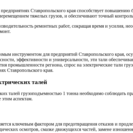
 предприятиях Ставропольского края способствует повышению б
перемещением тяжелых грузов, и обеспечивают точный контроль 
зводительность ремонтных работ, сокращая время и усилия, необ
монт.
нимым инструментом для предприятий Ставропольского края, ос
асности, эффективности и универсальности, эти тали обеспечи
тия промышленности региона, спрос на электрические тали груз
ях Ставропольского края.
ктрических талей
ких талей грузоподъемностью 1 тонна необходимо соблюдать пр
 этим аспектам.
ляется ключевым фактором для предотвращения отказов и продл
ических осмотров, смазке движущихся частей, замене изношенн