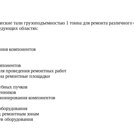
еские тали грузоподъемностью 1 тонна для ремонта различного 
ледующих областях:
ания компонентов
омпонентов
для проведения ремонтных работ
 на ремонтные площадки
убных пучков
менников
ционирования компонентов
оборудования
к ремонтным зонам
ев оборудования