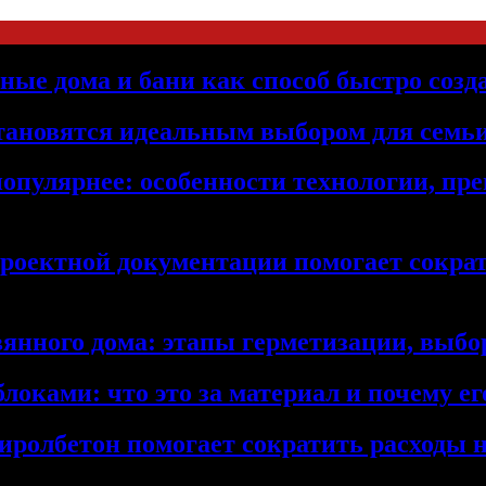
ьные дома и бани как способ быстро созд
становятся идеальным выбором для семьи
популярнее: особенности технологии, п
проектной документации помогает сократ
янного дома: этапы герметизации, выбор
локами: что это за материал и почему 
иролбетон помогает сократить расходы н