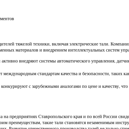
ементов
дителей тяжелой техники, включая электрические тали. Компани
менных материалов и внедрением интеллектуальных систем упра
 активно внедряют системы автоматического управления, датчик
ет международным стандартам качества и безопасности, таких ка
и конкурируют с зарубежными аналогами по цене и качеству, что
а на предприятиях Ставропольского края и по всей России свид
воим преимуществам, такие тали становятся незаменимым инстр
х. Развитие отечественного производства талей не только стим