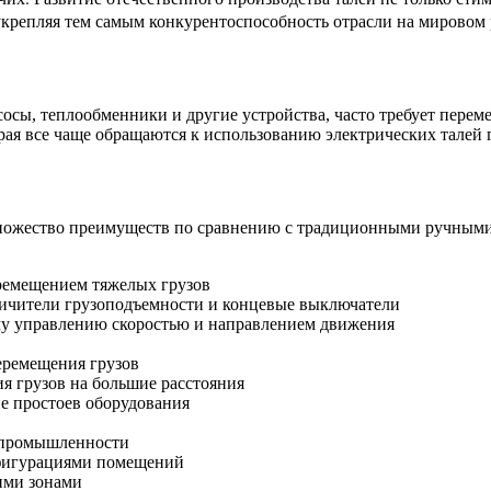
репляя тем самым конкурентоспособность отрасли на мировом 
осы, теплообменники и другие устройства, часто требует перем
ая все чаще обращаются к использованию электрических талей 
множество преимуществ по сравнению с традиционными ручными
ремещением тяжелых грузов
ничители грузоподъемности и концевые выключатели
му управлению скоростью и направлением движения
еремещения грузов
я грузов на большие расстояния
е простоев оборудования
х промышленности
нфигурациями помещений
ими зонами