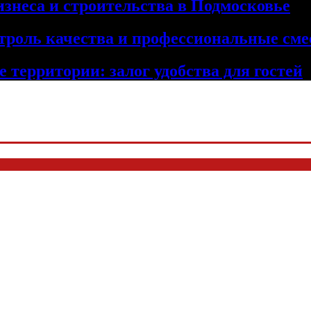
изнеса и строительства в Подмосковье
троль качества и профессиональные сме
 территории: залог удобства для гостей