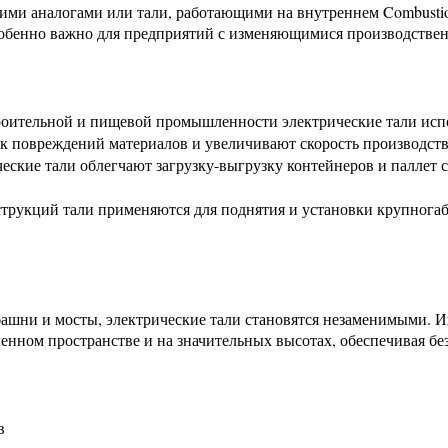
кими аналогами или тали, работающими на внутреннем Combusti
 особенно важно для предприятий с изменяющимися производств
роительной и пищевой промышленности электрические тали исп
к повреждений материалов и увеличивают скорость производств
ческие тали облегчают загрузку-выгрузку контейнеров и паллет 
струкций тали применяются для поднятия и установки крупногаб
башни и мосты, электрические тали становятся незаменимыми. 
ном пространстве и на значительных высотах, обеспечивая без
в