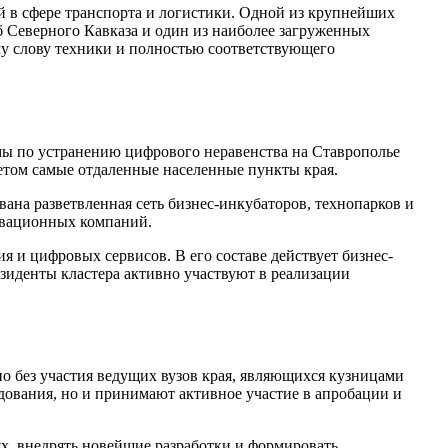
 в сфере транспорта и логистики. Одной из крупнейших
 Северного Кавказа и один из наиболее загруженных
му слову техники и полностью соответствующего
ммы по устранению цифрового неравенства на Ставрополье
етом самые отдаленные населенные пункты края.
ана разветвленная сеть бизнес-инкубаторов, технопарков и
новационных компаний.
 и цифровых сервисов. В его составе действует бизнес-
зиденты кластера активно участвуют в реализации
 без участия ведущих вузов края, являющихся кузницами
ования, но и принимают активное участие в апробации и
х, внедрять новейшие разработки и формировать