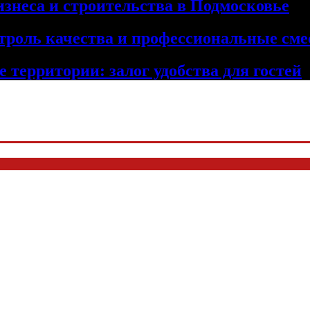
изнеса и строительства в Подмосковье
троль качества и профессиональные сме
 территории: залог удобства для гостей