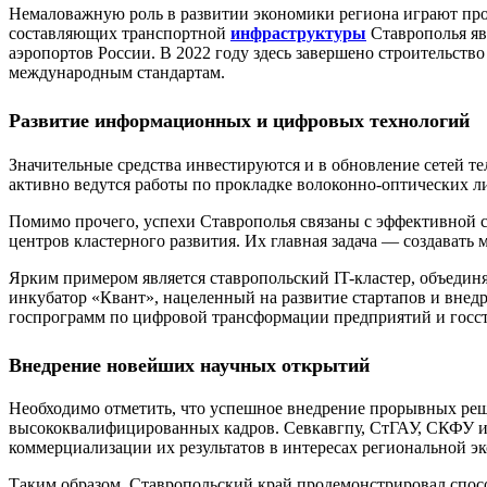
Немаловажную роль в развитии экономики региона играют пр
составляющих транспортной
инфраструктуры
Ставрополья яв
аэропортов России. В 2022 году здесь завершено строительств
международным стандартам.
Развитие информационных и цифровых технологий
Значительные средства инвестируются и в обновление сетей т
активно ведутся работы по прокладке волоконно-оптических 
Помимо прочего, успехи Ставрополья связаны с эффективной с
центров кластерного развития. Их главная задача — создават
Ярким примером является ставропольский IT-кластер, объедин
инкубатор «Квант», нацеленный на развитие стартапов и внед
госпрограмм по цифровой трансформации предприятий и госст
Внедрение новейших научных открытий
Необходимо отметить, что успешное внедрение прорывных реш
высококвалифицированных кадров. Севкавгпу, СтГАУ, СКФУ и 
коммерциализации их результатов в интересах региональной э
Таким образом, Ставропольский край продемонстрировал спос