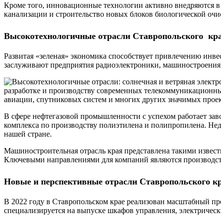
Кроме того, инновационные технологии активно внедряются в 
канализации и строительство новых блоков биологической очи
Высокотехнологичные отрасли Ставропольского кр
Развитая «зеленая» экономика способствует привлечению инв
заслуживают предприятия радиоэлектроники, машиностроения 
разработке и производству современных телекоммуникационны
авиации, спутниковых систем и многих других значимых проек
В сфере нефтегазовой промышленности с успехом работает зав
комплекса по производству полиэтилена и полипропилена. Не
нашей стране.
Машиностроительная отрасль края представлена такими извес
Ключевыми направлениями для компаний являются производств
Новые и перспективные отрасли Ставропольского к
В 2022 году в Ставропольском крае реализован масштабный пр
специализируется на выпуске шкафов управления, электричес