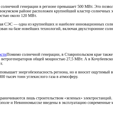
 солнечной генерации в регионе превышает 500 МВт. Это позв
евокумском районе расположен крупнейший кластер солнечных э
стью около 120 МВт.
ая СЭС — одна из крупнейших и наиболее инновационных солне
изован на базе новейших технологий, включая двухсторонние сол
Помимо солнечной генерации, в Ставропольском крае также 
 ветрогенераторов общей мощностью 27,5 МВт. А в Кочубеевско
т.
повышает энергобезопасность региона, но и вносит ощутимый в
00 тысяч тонн углекислого газа в атмосферу.
раничиваются лишь строительством «зеленых» электростанций. 
рополе и Невинномысске введены в эксплуатацию современные