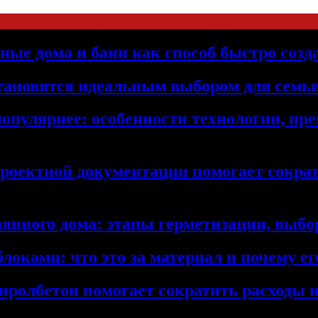
ьные дома и бани как способ быстро созд
становятся идеальным выбором для семьи
популярнее: особенности технологии, п
проектной документации помогает сократ
янного дома: этапы герметизации, выбор
локами: что это за материал и почему 
иролбетон помогает сократить расходы н