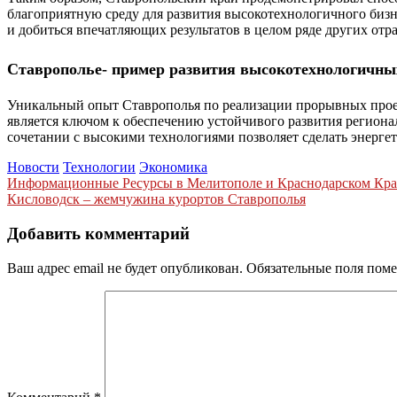
благоприятную среду для развития высокотехнологичного бизне
и добиться впечатляющих результатов в целом ряде других отра
Ставрополье- пример развития высокотехнологичны
Уникальный опыт Ставрополья по реализации прорывных прое
является ключом к обеспечению устойчивого развития региона
сочетании с высокими технологиями позволяет сделать энерг
Новости
Технологии
Экономика
Навигация
Информационные Ресурсы в Мелитополе и Краснодарском Кра
Кисловодск – жемчужина курортов Ставрополья
по
записям
Добавить комментарий
Ваш адрес email не будет опубликован.
Обязательные поля пом