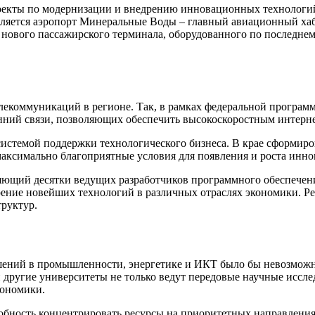
оекты по модернизации и внедрению инновационных технологий
ляется аэропорт Минеральные Воды – главный авиационный хаб
о нового пассажирского терминала, оборудованного по последне
елекоммуникаций в регионе. Так, в рамках федеральной програ
линий связи, позволяющих обеспечить высокоскоростным интерн
истемой поддержки технологического бизнеса. В крае сформиров
ь максимально благоприятные условия для появления и роста ин
яющий десятки ведущих разработчиков программного обеспечения
рение новейших технологий в различных отраслях экономики. Ре
руктур.
ений в промышленности, энергетике и ИКТ было бы невозможно
другие университеты не только ведут передовые научные исслед
кономики.
обность концентрировать ресурсы на приоритетных направления