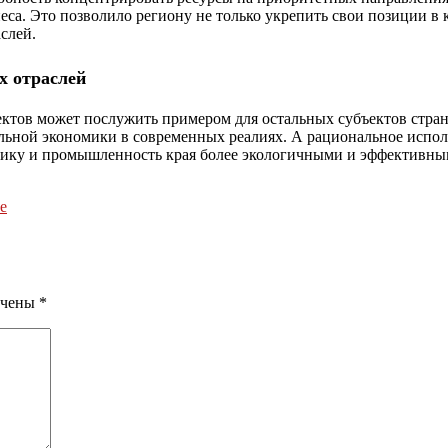
са. Это позволило региону не только укрепить свои позиции в к
слей.
х отраслей
ктов может послужить примером для остальных субъектов стра
льной экономики в современных реалиях. А рациональное испол
етику и промышленность края более экологичными и эффективны
е
ечены
*