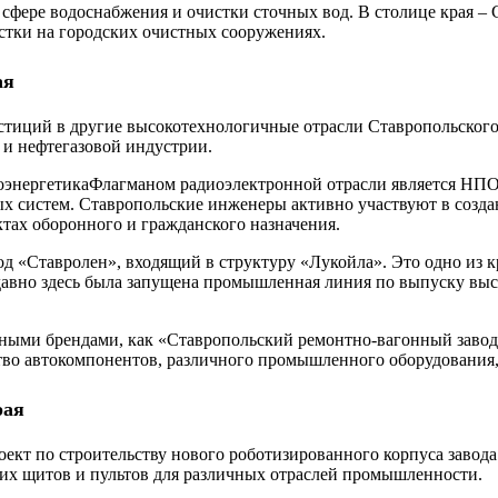
сфере водоснабжения и очистки сточных вод. В столице края – 
стки на городских очистных сооружениях.
ая
естиций в другие высокотехнологичные отрасли Ставропольског
и нефтегазовой индустрии.
Флагманом радиоэлектронной отрасли является НПО
х систем. Ставропольские инженеры активно участвуют в созд
тах оборонного и гражданского назначения.
од «Ставролен», входящий в структуру «Лукойла». Это одно из
давно здесь была запущена промышленная линия по выпуску вы
тными брендами, как «Ставропольский ремонтно-вагонный завод
о автокомпонентов, различного промышленного оборудования, а
рая
оект по строительству нового роботизированного корпуса заво
ких щитов и пультов для различных отраслей промышленности.