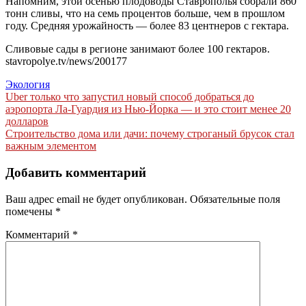
Напомним, этой осенью плодоводы Ставрополья собрали 860
тонн сливы, что на семь процентов больше, чем в прошлом
году. Средняя урожайность — более 83 центнеров с гектара.
Сливовые сады в регионе занимают более 100 гектаров.
stavropolye.tv/news/200177
Экология
Навигация
Uber только что запустил новый способ добраться до
аэропорта Ла-Гуардия из Нью-Йорка — и это стоит менее 20
по
долларов
записям
Строительство дома или дачи: почему строганый брусок стал
важным элементом
Добавить комментарий
Ваш адрес email не будет опубликован.
Обязательные поля
помечены
*
Комментарий
*