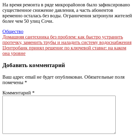
На время ремонта в ряде микрорайонов было зафиксировано
существенное снижение давления, а часть абонентов
временно осталась без воды. Ограничения затронули жителей
более чем 50 улиц Сочи.
Общество
Навигация
Домашняя сантехника без проблем: как быстро устранить
протечку, заменить трубы и наладить систему водоснабжения
по
Центробанк принял решение по ключевой ставке: на каком
записям
она уровне
Добавить комментарий
Ваш адрес email не будет опубликован.
Обязательные поля
помечены
*
Комментарий
*