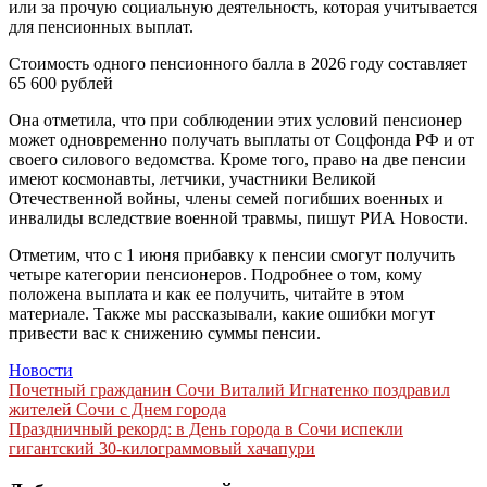
или за прочую социальную деятельность, которая учитывается
для пенсионных выплат.
Стоимость одного пенсионного балла в 2026 году составляет
65 600 рублей
Она отметила, что при соблюдении этих условий пенсионер
может одновременно получать выплаты от Соцфонда РФ и от
своего силового ведомства. Кроме того, право на две пенсии
имеют космонавты, летчики, участники Великой
Отечественной войны, члены семей погибших военных и
инвалиды вследствие военной травмы, пишут РИА Новости.
Отметим, что с 1 июня прибавку к пенсии смогут получить
четыре категории пенсионеров. Подробнее о том, кому
положена выплата и как ее получить, читайте в этом
материале. Также мы рассказывали, какие ошибки могут
привести вас к снижению суммы пенсии.
Новости
Навигация
Почетный гражданин Сочи Виталий Игнатенко поздравил
жителей Сочи с Днем города
по
Праздничный рекорд: в День города в Сочи испекли
записям
гигантский 30-килограммовый хачапури