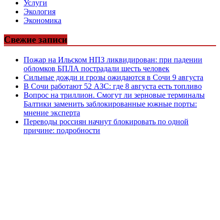
Услуги
Экология
Экономика
Свежие записи
Пожар на Ильском НПЗ ликвидирован: при падении
обломков БПЛА пострадали шесть человек
Сильные дожди и грозы ожидаются в Сочи 9 августа
В Сочи работают 52 АЗС: где 8 августа есть топливо
Вопрос на триллион. Смогут ли зерновые терминалы
Балтики заменить заблокированные южные порты:
мнение эксперта
Переводы россиян начнут блокировать по одной
причине: подробности