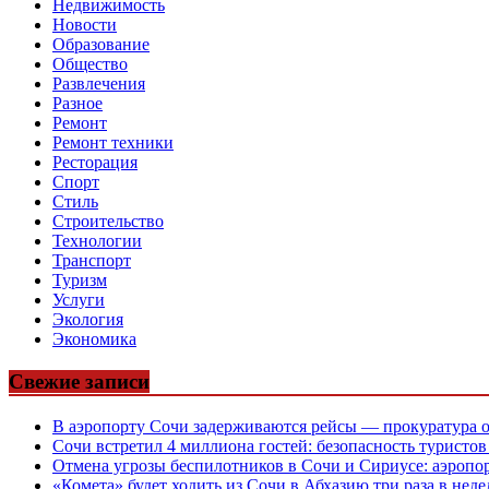
Недвижимость
Новости
Образование
Общество
Развлечения
Разное
Ремонт
Ремонт техники
Ресторация
Спорт
Стиль
Строительство
Технологии
Транспорт
Туризм
Услуги
Экология
Экономика
Свежие записи
В аэропорту Сочи задерживаются рейсы — прокуратура 
Сочи встретил 4 миллиона гостей: безопасность туристо
Отмена угрозы беспилотников в Сочи и Сириусе: аэропо
«Комета» будет ходить из Сочи в Абхазию три раза в нед