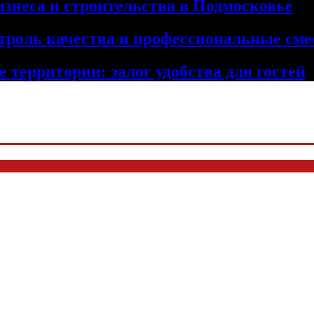
изнеса и строительства в Подмосковье
троль качества и профессиональные сме
 территории: залог удобства для гостей