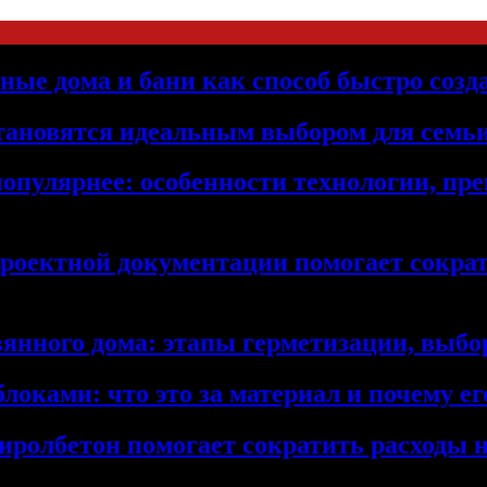
ьные дома и бани как способ быстро созд
становятся идеальным выбором для семьи
популярнее: особенности технологии, п
проектной документации помогает сократ
янного дома: этапы герметизации, выбор
локами: что это за материал и почему 
иролбетон помогает сократить расходы н