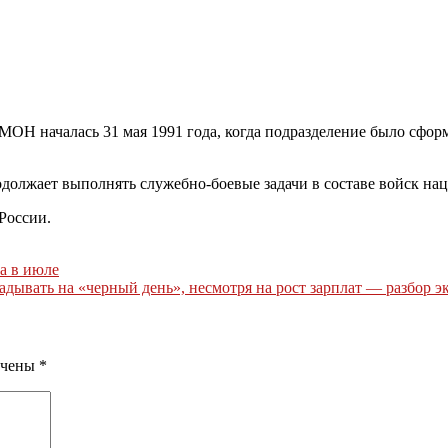
МОН началась 31 мая 1991 года, когда подразделение было сфор
продолжает выполнять служебно-боевые задачи в составе войск н
России.
ка в июле
адывать на «черный день», несмотря на рост зарплат — разбор 
ечены
*