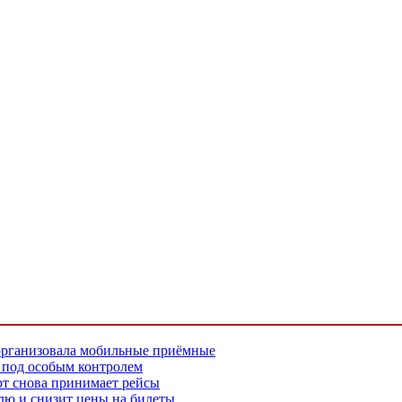
организовала мобильные приёмные
в под особым контролем
рт снова принимает рейсы
елю и снизит цены на билеты