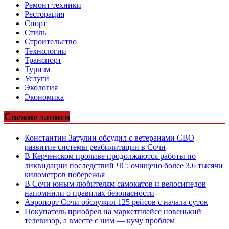
Ремонт техники
Ресторация
Спорт
Стиль
Строительство
Технологии
Транспорт
Туризм
Услуги
Экология
Экономика
Свежие записи
Константин Затулин обсудил с ветеранами СВО
развитие системы реабилитации в Сочи
В Керченском проливе продолжаются работы по
ликвидации последствий ЧС: очищено более 3,6 тысячи
километров побережья
В Сочи юным любителям самокатов и велосипедов
напомнили о правилах безопасности
Аэропорт Сочи обслужил 125 рейсов с начала суток
Покупатель приобрел на маркетплейсе новенький
телевизор, а вместе с ним — кучу проблем