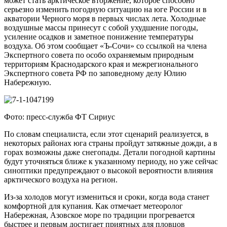
может стать арктическое вторжение, которое способно
серьезно изменить погодную ситуацию на юге России и в
акватории Черного моря в первых числах лета. Холодные
воздушные массы принесут с собой ухудшение погоды,
усиление осадков и заметное понижение температуры
воздуха. Об этом сообщает «Ъ-Сочи» со ссылкой на члена
Экспертного совета по особо охраняемым природным
территориям Краснодарского края и межрегионального
Экспертного совета РФ по заповедному делу Юлию
Набережную.
Фото: пресс-служба ФТ Сириус
По словам специалиста, если этот сценарий реализуется, в
некоторых районах юга страны пройдут затяжные дожди, а в
горах возможны даже снегопады. Детали погодной картины
будут уточняться ближе к указанному периоду, но уже сейчас
синоптики предупреждают о высокой вероятности влияния
арктического воздуха на регион.
Из-за холодов могут измениться и сроки, когда вода станет
комфортной для купания. Как отмечает метеоролог
Набережная, Азовское море по традиции прогревается
быстрее и первым достигает приятных для пловцов