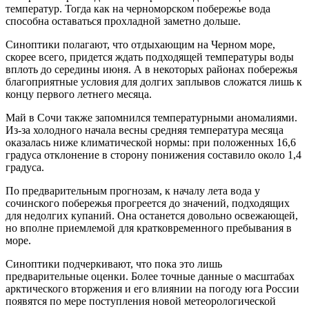
температур. Тогда как на черноморском побережье вода
способна оставаться прохладной заметно дольше.
Синоптики полагают, что отдыхающим на Черном море,
скорее всего, придется ждать подходящей температуры воды
вплоть до середины июня. А в некоторых районах побережья
благоприятные условия для долгих заплывов сложатся лишь к
концу первого летнего месяца.
Май в Сочи также запомнился температурными аномалиями.
Из-за холодного начала весны средняя температура месяца
оказалась ниже климатической нормы: при положенных 16,6
градуса отклонение в сторону понижения составило около 1,4
градуса.
По предварительным прогнозам, к началу лета вода у
сочинского побережья прогреется до значений, подходящих
для недолгих купаний. Она останется довольно освежающей,
но вполне приемлемой для кратковременного пребывания в
море.
Синоптики подчеркивают, что пока это лишь
предварительные оценки. Более точные данные о масштабах
арктического вторжения и его влиянии на погоду юга России
появятся по мере поступления новой метеорологической