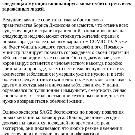
следующая мутация
коронавируса может убить треть всех
заражённых людей.
Ведущие научные советники главы британского
правительства Бориса Джонсона опасаются, что отмена всех
существующих в стране ограничений, запланированная на
следующую неделю, может столкнуть жителей страны с
новым гораздо более опасным вариантом COVID-19. А уже
он будет убивать каждого третьего заражённого. Премьер-
министр планирует поведать согражданам о своей стратегии
«Жизнь с ковидом» уже сегодня. Она подразумевает, что
коронавирус останется с человечеством навсегда подобно
гриппа или простуде, так что вести еженевную статистику
количества заболевших и умерших уже не нужно, и к этой
болезни следует относиться точно так же, как мы относимся к
другим простудным и вирусным заболеваниям. У нации
образовался популяционный иммунитет, смертность сейчас
сопоставима с летальностью при сезонном гриппе, так что
нужно возвращаться к обычной жизни.
Однако эксперты SAGE беспокоятся по поводу появления
новых мутаций коронавируса. Обнародованные сегодня
документы касаются последней по времени встречи
экспертов, они показывают, что любые резкие изменения
существующих в стране правил профилактики