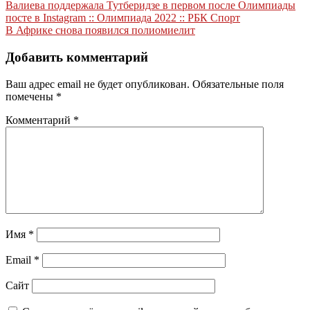
Навигация
Валиева поддержала Тутберидзе в первом после Олимпиады
посте в Instagram :: Олимпиада 2022 :: РБК Спорт
по
В Африке снова появился полиомиелит
записям
Добавить комментарий
Ваш адрес email не будет опубликован.
Обязательные поля
помечены
*
Комментарий
*
Имя
*
Email
*
Сайт