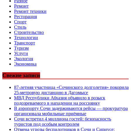
Разное
Ремонт
Ремонт техники
Ресторация
Спорт
Стиль
Строительство
Технологии
Транспорт
Туризм
Услуги
Экология
Экономика
Свежие записи
87-летняя участница «Сочинского долголетия» покорила
25-метровую дистанцию в Дагомысе
МВД Республики Абхазия объявило в розыск
подозреваемого в нападении на россиянку
В аэропорту Сочи задерживаются рейсы — прокуратура
организовала мобильные приёмные
Сочи встретил 4 миллиона гостей: безопасность
туристов под особым контролем
Отмена угрозы беспилотников в Сочи и Сириусе: