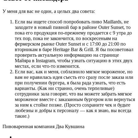
У меня для вас не один, а целых два совета:
Если вы ищете способ попробовать пиво Maillards, не
заходите в новый пивной бар в районе Outer Sunset, то
пока его продукция по-прежнему продается с 9 утра до
тех пор, пока не закончится, по воскресеньям на
фермерском рынке Outer Sunset и с 17:00 до 21:00 по
вторникам в баре Heritage Bar & Grill. Я бы посоветовал
проверить актуальную информацию на странице
Майяра в Instagram, чтобы узнать ситуацию в этих двух
местах, если что-то изменится.
Если вас, как и меня, соблазнило мягкое мороженое, но
вам не нравилась идея съесть его сразу после заказа или
при получении бургера, я была рада узнать, что есть
варианты. (Как ни странно, очень терпеливые)
сотрудники зала говорят, что вы можете забрать мягкое
мороженое вместе с заказанным бургером или вернуться
за ним к стойке позже. (Просто сохраните чек и будьте
любезны и добры к персоналу — как я знаю, вы всегда
такие.)
Пивоваренная компания Два Кувшина