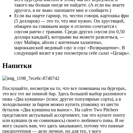
такого вы больше нигде не найдете. (А если вы знаете
другого, я не знаю: напишите мне и сообщите.)
Если вы ищете гарнир, то, честно говоря, картошка фри
(5 долларов) — это то, что мне нужно. Он хрустящий,
обжарен на говяжьем жире и отлично сочетается с
соусом ранчо с травами. Среди других соусов (по 0,50
доллара каждый), которыми вы можете развлечься, —
соус Майяра, айоли с копченым халапеньо,
марокканский медовый соус и соус «Возвращение». В
следующий визит я уже посмотрела себе салат «Цезарь».
Напитки
Послушайте, несмотря на то, что все помешаны на бургерах,
это все тот же пивной бар. Здесь большой выбор разливного
пива «Два кувшина» (плюс другие популярные сорта), а в
холодильнике за баром можно купить упаковку из шести
бутылок «Два кувшина на вынос». На сайте Two Pitchers
представлен актуальный ассортимент, так что купите пинту
или кувшин (я не сомневаюсь) своего любимого пива. Я не
могу сказать вам, что здесь заказывают, потому что пивные
предпочтения — дело личное, но для тех, у кого