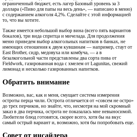
ограниченный бюджет, есть лагер Базовый уровень за 3
доллара («Пиво для папы на весь день», — написано в меню)
с содержанием алкоголя 4,2%. Сделайте с этой информацией
то, что вы хотите.
Также имеется небольшой выбор вина (всего пять вариантов
бокалов), три вида спритца и мичелада. Для продолжения
меню приведем выбор алкогольных напитков в банках, не
имеющих отношения к двум кувшинам — например, стаут от
East Brother, сидр, медовуха или комбуча, — а в
безалкогольной части представлены два сорта пива от
Fieldwork, газированная вода с хмелем от Lagunitas, свежий
лимонад и несколько газированных напитков.
Обратить внимание
Возможно, вас, как и меня, смущает система измерения
остроты перца чили. Острота отличается от «совсем не остро»
до трех перчиков, но знайте, что, несмотря на мой скромный
заказ в два перчика, острота не показалась мне невыносимой.
Любители блюд готовятся, скорее всего, хотя бы на вкус
самый острый вариант и, возможно, хотя бы попробовать еще.
Совет от инсайдера