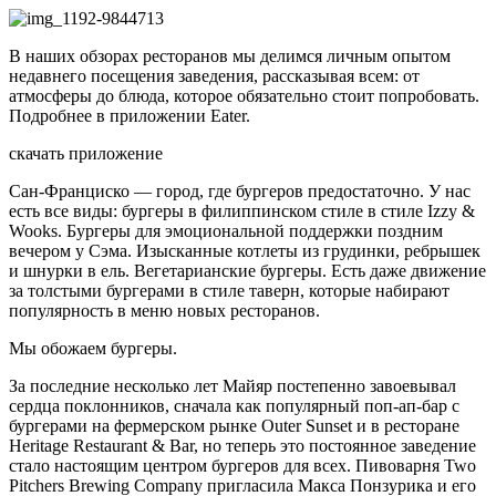
В наших обзорах ресторанов мы делимся личным опытом
недавнего посещения заведения, рассказывая всем: от
атмосферы до блюда, которое обязательно стоит попробовать.
Подробнее в приложении Eater.
скачать приложение
Сан-Франциско — город, где бургеров предостаточно. У нас
есть все виды: бургеры в филиппинском стиле в стиле Izzy &
Wooks. Бургеры для эмоциональной поддержки поздним
вечером у Сэма. Изысканные котлеты из грудинки, ребрышек
и шнурки в ель. Вегетарианские бургеры. Есть даже движение
за толстыми бургерами в стиле таверн, которые набирают
популярность в меню новых ресторанов.
Мы обожаем бургеры.
За последние несколько лет Майяр постепенно завоевывал
сердца поклонников, сначала как популярный поп-ап-бар с
бургерами на фермерском рынке Outer Sunset и в ресторане
Heritage Restaurant & Bar, но теперь это постоянное заведение
стало настоящим центром бургеров для всех. Пивоварня Two
Pitchers Brewing Company пригласила Макса Понзурика и его