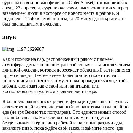
бургеры в свой новый филиал в Outer Sunset, открывшийся в
среду, 22 апреля, и, судя по очередям, выстроившимися перед
заведением, люди в восторге от нового места в районе. Я
подошел в 15:40 в четверг днем, за 20 минут до открытия, и
был двенадцатым в очереди.
звук
Как и похоже на бар, расположенный рядом с пляжем,
атмосфера здесь в основном расслабленная — за исключением
длинной очереди, которая пересекает обеденный зал и тянется
прямо к двери. Тем не менее, большинство посетителей с
пониманием относятся к тому, что вы проходите мимо, чтобы
забрать свой завтрак с едой или напитками или
воспользоваться туалетом в задней части бара.
Я бы предложил список ролей и функций для вашей группы:
ответственный за столик, главный по напиткам и главный по
еде (не зря Венмо так популярен). Это единственный способ
что-либо сделать. Но если вы один, вам не придется
бездельничать: терпеливо работайте на линии раздачи еды,
закажите пиво, пока ждёте свой заказ, и займите место, где