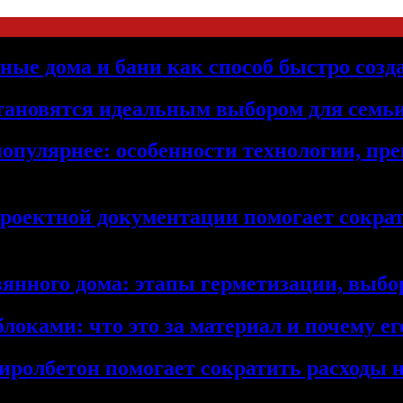
ьные дома и бани как способ быстро созд
становятся идеальным выбором для семьи
популярнее: особенности технологии, п
проектной документации помогает сократ
янного дома: этапы герметизации, выбор
локами: что это за материал и почему 
иролбетон помогает сократить расходы н