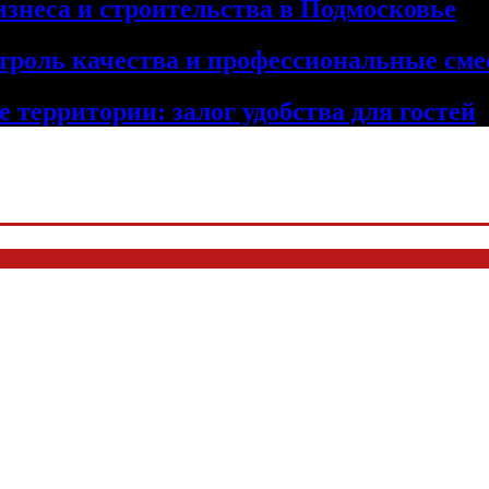
изнеса и строительства в Подмосковье
троль качества и профессиональные сме
 территории: залог удобства для гостей