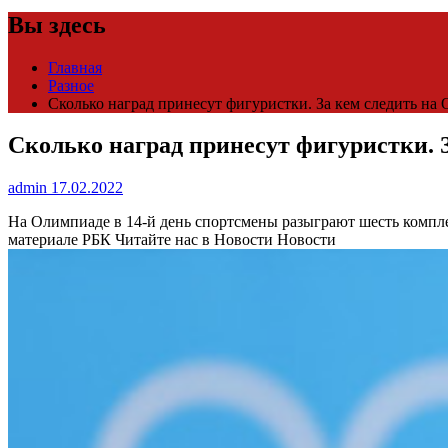
Вы здесь
Главная
Разное
Сколько наград принесут фигуристки. За кем следить на 
Сколько наград принесут фигуристки. З
admin
17.02.2022
На Олимпиаде в 14-й день спортсмены разыграют шесть компл
материале РБК
Читайте нас в Новости Новости