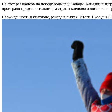
На этот раз шансов на победу больше у Канады. Канадки выигра
проиграли представительницам страны кленового листа во вст
Неожиданность в биатлоне, рекорд в лыжах. Итоги 13-го дня