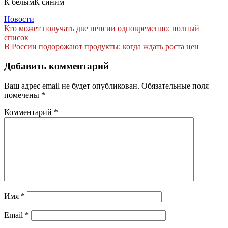
К белымК синим
Новости
Навигация
Кто может получать две пенсии одновременно: полный
список
по
В России подорожают продукты: когда ждать роста цен
записям
Добавить комментарий
Ваш адрес email не будет опубликован.
Обязательные поля
помечены
*
Комментарий
*
Имя
*
Email
*