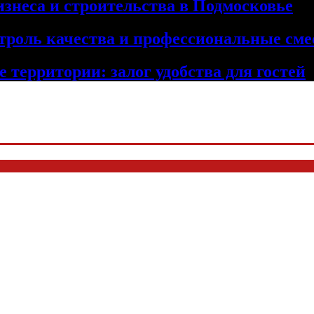
изнеса и строительства в Подмосковье
троль качества и профессиональные сме
 территории: залог удобства для гостей