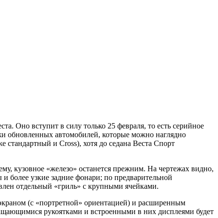
та. Оно вступит в силу только 25 февраля, то есть серийное
ежи обновленных автомобилей, которые можно наглядно
 стандартный и Cross), хотя до седана Веста Спорт
ему, кузовное «железо» останется прежним. На чертежах видно,
 и более узкие задние фонари; по предварительной
товлен отдельный «гриль» с крупными ячейками.
 экраном (с «портретной» ориентацией) и расширенным
ращающимися рукоятками и встроенными в них дисплеями будет