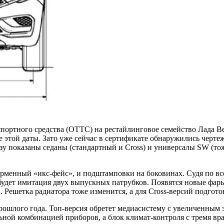
портного средства (ОТТС) на рестайлинговое семейство Лада Вес
е этой даты. Зато уже сейчас в сертификате обнаружились черт
 показаны седаны (стандартный и Cross) и универсалы SW (тоже
ирменный «икс-фейс», и подштамповки на боковинах. Судя по вс
 будет имитация двух выпускных патрубков. Появятся новые фары
. Решетка радиатора тоже изменится, а для Cross-версий подго
рошлого года. Топ-версия обретет медиасистему с увеличенным
ьной комбинацией приборов, а блок климат-контроля с тремя в