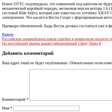
Новое ОТТС подтвердило, что изменений под капотом не будет — в
механической коробкой передач, метановая версия мотора 1.6 (106 
системой Ride Select, которая уже известна по хэтчбеку XRA
электроники. Что касается Весты Спорт с форсированным моторо
Премьера обновленной Лады Весты должна состояться уже в фев
Разное
Навигация
Российские конькобежцы взяли серебро в командном пасьюте н
На российский рынок вышел обновленный Chery Tiggo 8
по
записям
Добавить комментарий
Ваш адрес email не будет опубликован.
Обязательные поля пом
Комментарий
*
Имя
*