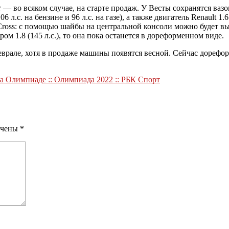
о всяком случае, на старте продаж. У Весты сохранятся вазовские
л.с. на бензине и 96 л.с. на газе), а также двигатель Renault 1.6
Y Cross: с помощью шайбы на центральной консоли можно будет
м 1.8 (145 л.с.), то она пока останется в дореформенном виде.
рале, хотя в продаже машины появятся весной. Сейчас дореформ
а Олимпиаде :: Олимпиада 2022 :: РБК Спорт
ечены
*