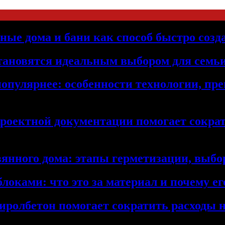
ьные дома и бани как способ быстро созд
становятся идеальным выбором для семьи
популярнее: особенности технологии, п
проектной документации помогает сократ
янного дома: этапы герметизации, выбор
локами: что это за материал и почему 
иролбетон помогает сократить расходы н