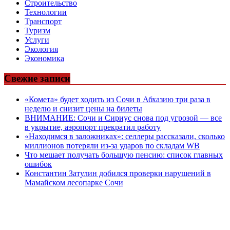
Строительство
Технологии
Транспорт
Туризм
Услуги
Экология
Экономика
Свежие записи
«Комета» будет ходить из Сочи в Абхазию три раза в
неделю и снизит цены на билеты
ВНИМАНИЕ: Сочи и Сириус снова под угрозой — все
в укрытие, аэропорт прекратил работу
«Находимся в заложниках»: селлеры рассказали, сколько
миллионов потеряли из-за ударов по складам WB
Что мешает получать большую пенсию: список главных
ошибок
Константин Затулин добился проверки нарушений в
Мамайском лесопарке Сочи