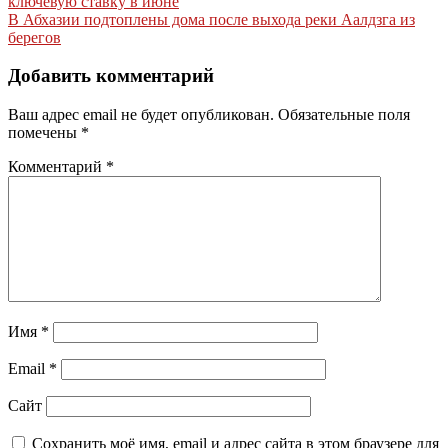
ключевую ставку в июне
по
В Абхазии подтоплены дома после выхода реки Аалдзга из
записям
берегов
Добавить комментарий
Ваш адрес email не будет опубликован.
Обязательные поля
помечены
*
Комментарий
*
Имя
*
Email
*
Сайт
Сохранить моё имя, email и адрес сайта в этом браузере для