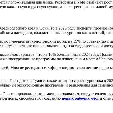
ется положительная динамика. Рестораны и кафе отмечают рост
ную кавказскую и русскую кухню, а также рестораны с живой м
 Краснодарского края и Сочи, то в 2025 году эксперты прогноз
ским наследием, ожидает наплыва туристов как в летний, так 
руют увеличить туристический поток на 15% по сравнению с п
ом популярности активного зимнего отдыха среди россиян и дос
миллионов туристов, что на 10% больше, чем в 2024 году. Поми
 также экскурсионные программы по живописным местам Черномо
телей. Многие рестораны и кафе расширяют свои летние террасы
апа, Геленджик и Туапсе, также ожидается рост турпотока в 202
ообразные экскурсионные программы и развлечения для семейно
 России продолжает динамично развиваться, следуя тенденциям
в регионах способствуют созданию
новых рабочих мест
и стиму