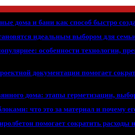
ьные дома и бани как способ быстро созд
становятся идеальным выбором для семьи
популярнее: особенности технологии, п
проектной документации помогает сократ
янного дома: этапы герметизации, выбор
локами: что это за материал и почему 
иролбетон помогает сократить расходы н