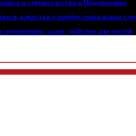
изнеса и строительства в Подмосковье
троль качества и профессиональные сме
 территории: залог удобства для гостей