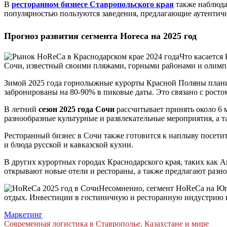
В
ресторанном бизнесе Ставропольского края
также наблюда
популярностью пользуются заведения, предлагающие аутентич
Прогноз развития сегмента Horeca на 2025 год
Что касается
Сочи, известный своими пляжами, горными районами и олимпий
Зимой 2025 года горнолыжные курорты Красной Поляны плани
забронированы на 80-90% в пиковые даты. Это связано с рост
В летний
сезон 2025 года Сочи
рассчитывает принять около 6 
разнообразные культурные и развлекательные мероприятия, а
Ресторанный бизнес в Сочи также готовится к наплыву посети
и блюда русской и кавказской кухни.
В других курортных городах Краснодарского края, таких как Ан
открывают новые отели и рестораны, а также предлагают разн
Несомненно, сегмент HoReCa на Юге
отдых. Инвестиции в гостиничную и ресторанную индустрию 
Маркетинг
Навигация
Современная логистика в Ставрополье, Казахстане и мире