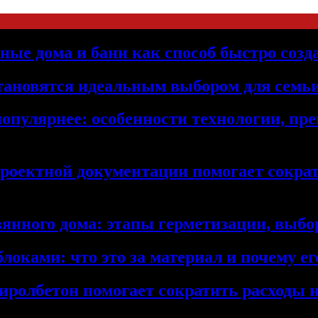
ьные дома и бани как способ быстро созд
становятся идеальным выбором для семьи
популярнее: особенности технологии, п
проектной документации помогает сократ
янного дома: этапы герметизации, выбор
локами: что это за материал и почему 
иролбетон помогает сократить расходы н