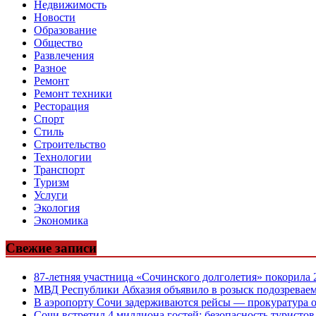
Недвижимость
Новости
Образование
Общество
Развлечения
Разное
Ремонт
Ремонт техники
Ресторация
Спорт
Стиль
Строительство
Технологии
Транспорт
Туризм
Услуги
Экология
Экономика
Свежие записи
87-летняя участница «Сочинского долголетия» покорила
МВД Республики Абхазия объявило в розыск подозреваем
В аэропорту Сочи задерживаются рейсы — прокуратура 
Сочи встретил 4 миллиона гостей: безопасность туристо