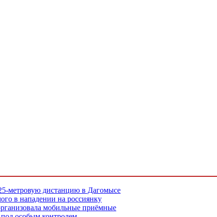
 25-метровую дистанцию в Дагомысе
ого в нападении на россиянку
организовала мобильные приёмные
в под особым контролем