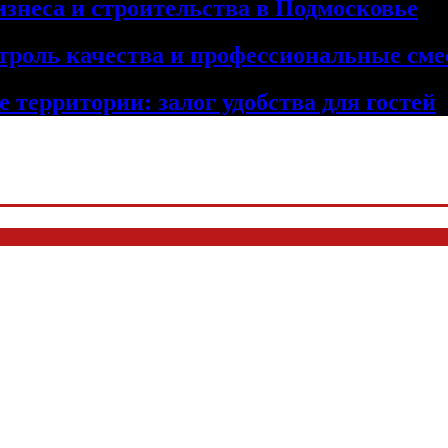
изнеса и строительства в Подмосковье
троль качества и профессиональные сме
 территории: залог удобства для гостей