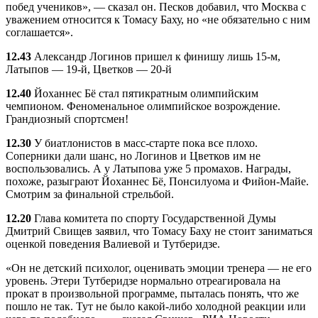
побед учеников», — сказал он. Песков добавил, что Москва с
уважением относится к Томасу Баху, но «не обязательно с ним
соглашается».
12.43
Александр Логинов пришел к финишу лишь 15-м,
Латыпов — 19-й, Цветков — 20-й
12.40
Йоханнес Бё стал пятикратным олимпийским
чемпионом. Феноменальное олимпийское возрождение.
Грандиозный спортсмен!
12.30
У биатлонистов в масс-старте пока все плохо.
Соперники дали шанс, но Логинов и Цветков им не
воспользовались. А у Латыпова уже 5 промахов. Награды,
похоже, разыграют Йоханнес Бё, Понсилуома и Фийон-Майе.
Смотрим за финальной стрельбой.
12.20
Глава комитета по спорту Государственной Думы
Дмитрий Свищев заявил, что Томасу Баху не стоит заниматься
оценкой поведения Валиевой и Тутберидзе.
«Он не детский психолог, оценивать эмоции тренера — не его
уровень. Этери Тутберидзе нормально отреагировала на
прокат в произвольной программе, пыталась понять, что же
пошло не так. Тут не было какой-либо холодной реакции или