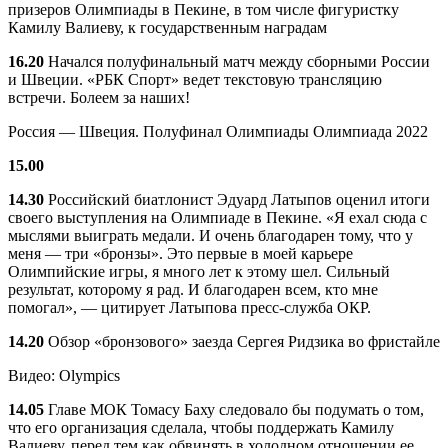
призеров Олимпиады в Пекине, в том числе фигуристку
Камилу Валиеву, к государственным наградам
16.20
Начался полуфинальный матч между сборными России
и Швеции. «РБК Спорт» ведет текстовую трансляцию
встречи. Болеем за наших!
Россия — Швеция. Полуфинал Олимпиады
Олимпиада 2022
15.00
14.30
Российский биатлонист Эдуард Латыпов оценил итоги
своего выступления на Олимпиаде в Пекине. «Я ехал сюда с
мыслями выиграть медали. И очень благодарен тому, что у
меня — три «бронзы». Это первые в моей карьере
Олимпийские игры, я много лет к этому шел. Сильный
результат, которому я рад. И благодарен всем, кто мне
помогал», — цитирует Латыпова пресс-служба ОКР.
14.20
Обзор «бронзового» заезда Сергея Ридзика во фристайле
Видео: Olympics
14.05
Главе МОК Томасу Баху следовало бы подумать о том,
что его организация сделала, чтобы поддержать Камилу
Валиеву, перед тем как обвинять в холодном отношении ее