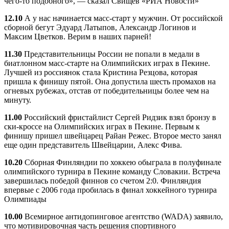
чего-то подобного», — сказал Свищев «РИА Новости»
12.10
А у нас начинается масс-старт у мужчин. От российской
сборной бегут Эдуард Латыпов, Александр Логинов и
Максим Цветков. Верим в наших парней!
11.30
Представительницы России не попали в медали в
биатлонном масс-старте на Олимпийских играх в Пекине.
Лучшей из россиянок стала Кристина Резцова, которая
пришла к финишу пятой. Она допустила шесть промахов на
огневых рубежах, отстав от победительницы более чем на
минуту.
11.00
Российский фристайлист Сергей Ридзик взял бронзу в
ски-кроссе на Олимпийских играх в Пекине. Первым к
финишу пришел швейцарец Райан Режес. Второе место занял
еще один представитель Швейцарии, Алекс Фива.
10.20
Сборная Финляндии по хоккею обыграла в полуфинале
олимпийского турнира в Пекине команду Словакии. Встреча
завершилась победой финнов со счетом 2:0. Финляндия
впервые с 2006 года пробилась в финал хоккейного турнира
Олимпиады
10.00
Всемирное антидопинговое агентство (WADA) заявило,
что мотивировочная часть решения спортивного