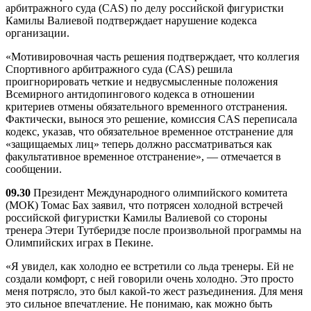
арбитражного суда (CAS) по делу российской фигуристки
Камилы Валиевой подтверждает нарушение кодекса
организации.
«Мотивировочная часть решения подтверждает, что коллегия
Спортивного арбитражного суда (CAS) решила
проигнорировать четкие и недвусмысленные положения
Всемирного антидопингового кодекса в отношении
критериев отмены обязательного временного отстранения.
Фактически, вынося это решение, комиссия CAS переписала
кодекс, указав, что обязательное временное отстранение для
«защищаемых лиц» теперь должно рассматриваться как
факультативное временное отстранение», — отмечается в
сообщении.
09.30
Президент Международного олимпийского комитета
(МОК) Томас Бах заявил, что потрясен холодной встречей
российской фигуристки Камилы Валиевой со стороны
тренера Этери Тутберидзе после произвольной программы на
Олимпийских играх в Пекине.
«Я увидел, как холодно ее встретили со льда тренеры. Ей не
создали комфорт, с ней говорили очень холодно. Это просто
меня потрясло, это был какой-то жест разъединения. Для меня
это сильное впечатление. Не понимаю, как можно быть