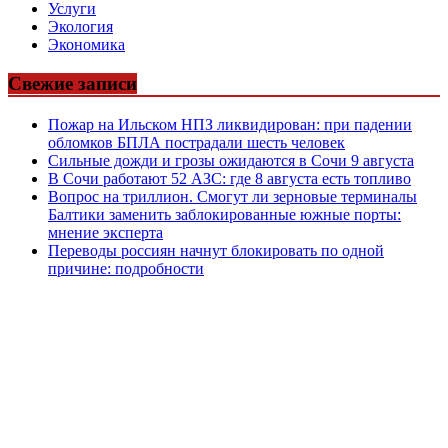
Услуги
Экология
Экономика
Свежие записи
Пожар на Ильском НПЗ ликвидирован: при падении
обломков БПЛА пострадали шесть человек
Сильные дожди и грозы ожидаются в Сочи 9 августа
В Сочи работают 52 АЗС: где 8 августа есть топливо
Вопрос на триллион. Смогут ли зерновые терминалы
Балтики заменить заблокированные южные порты:
мнение эксперта
Переводы россиян начнут блокировать по одной
причине: подробности