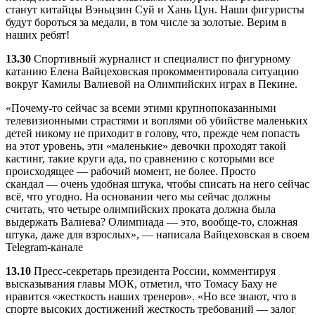
станут китайцы Вэньцзин Суй и Хань Цун. Наши фигуристы
будут бороться за медали, в том числе за золотые. Верим в
наших ребят!
13.30
Спортивный журналист и специалист по фигурному
катанию Елена Вайцеховская прокомментировала ситуацию
вокруг Камилы Валиевой на Олимпийских играх в Пекине.
«Почему-то сейчас за всеми этими крупнопоказанными
телевизионными страстями и воплями об убийстве маленьких
детей никому не приходит в голову, что, прежде чем попасть
на этот уровень, эти «маленькие» девочки проходят такой
кастинг, такие круги ада, по сравнению с которыми все
происходящее — рабочий момент, не более. Просто
скандал — очень удобная штука, чтобы списать на него сейчас
всё, что угодно. На основании чего мы сейчас должны
считать, что четыре олимпийских проката должна была
выдержать Валиева? Олимпиада — это, вообще-то, сложная
штука, даже для взрослых», — написала Вайцеховская в своем
Telegram-канале
13.10
Пресс-секретарь президента России, комментируя
высказывания главы МОК, отметил, что Томасу Баху не
нравится «жесткость наших тренеров». «Но все знают, что в
спорте высоких достижений жесткость требований — залог