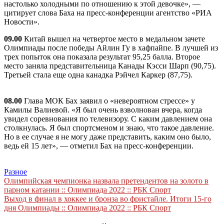
настолько холодными по отношению к этой девочке», —
цитирует слова Баха на пресс-конференции агентство «РИА
Новости».
09.00
Китай вышел на четвертое место в медальном зачете
Олимпиады после победы Айлин Гу в хафпайпе. В лучшей из
трех попыток она показала результат 95,25 балла. Второе
место заняла представительница Канады Кэсси Шарп (90,75).
Третьей стала еще одна канадка Рэйчел Каркер (87,75).
08.00
Глава МОК Бах заявил о «невероятном стрессе» у
Камилы Валиевой. «Я был очень взволнован вчера, когда
увидел соревнования по телевизору. С каким давлением она
столкнулась. Я был спортсменом и знаю, что такое давление.
Но в ее случае я не могу даже представить, каким оно было,
ведь ей 15 лет», — отметил Бах на пресс-конференции.
Разное
Навигация
Олимпийская чемпионка назвала претендентов на золото в
парном катании :: Олимпиада 2022 :: РБК Спорт
по
Выход в финал в хоккее и бронза во фристайле. Итоги 15-го
записям
дня Олимпиады :: Олимпиада 2022 :: РБК Спорт