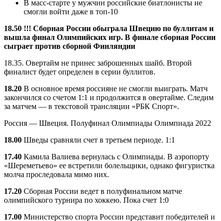
В масс-старте у мужчин российские биатлонисты не
смогли войти даже в топ-10
18.50 !!! Сборная России обыграла Швецию по буллитам и
вышла финал Олимпийских игр. В финале сборная России
сыграет против сборной Финляндии
18.35. Овертайм не принес заброшенных шайб. Второй
финалист будет определен в серии буллитов.
18.20
В основное время россияне не смогли выиграть. Матч
закончился со счетом 1:1 и продолжится в овертайме. Следим
за матчем — в текстовой трансляции «РБК Спорт».
Россия — Швеция. Полуфинал Олимпиады
Олимпиада 2022
18.00
Шведы сравняли счет в третьем периоде. 1:1
17.40
Камила Валиева вернулась с Олимпиады. В аэропорту
«Шереметьево» ее встретили болельщики, однако фигуристка
молча проследовала мимо них.
17.20
Сборная России ведет в полуфинальном матче
олимпийского турнира по хоккею. Пока счет 1:0
17.00
Министерство спорта России представит победителей и