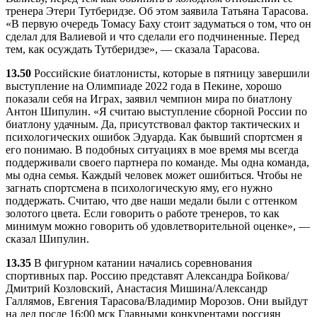
тренера Этери Тутберидзе. Об этом заявила Татьяна Тарасова.
«В первую очередь Томасу Баху стоит задуматься о том, что он
сделал для Валиевой и что сделали его подчиненные. Перед
тем, как осуждать Тутберидзе», — сказала Тарасова.
13.50
Российские биатлонисты, которые в пятницу завершили
выступление на Олимпиаде 2022 года в Пекине, хорошо
показали себя на Играх, заявил чемпион мира по биатлону
Антон Шипулин. «Я считаю выступление сборной России по
биатлону удачным. Да, присутствовал фактор тактических и
психологических ошибок Эдуарда. Как бывший спортсмен я
его понимаю. В подобных ситуациях в мое время мы всегда
поддерживали своего партнера по команде. Мы одна команда,
мы одна семья. Каждый человек может ошибиться. Чтобы не
загнать спортсмена в психологическую яму, его нужно
поддержать. Считаю, что две наши медали были с оттенком
золотого цвета. Если говорить о работе тренеров, то как
минимум можно говорить об удовлетворительной оценке», —
сказал Шипулин.
13.35
В фигурном катании начались соревнования
спортивных пар. Россию представят Александра Бойкова/
Дмитрий Козловский, Анастасия Мишина/Александр
Галлямов, Евгения Тарасова/Владимир Морозов. Они выйдут
на лед после 16:00 мск Главными конкурентами россиян