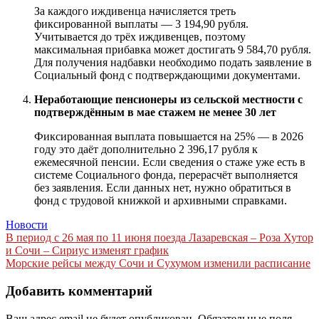
За каждого иждивенца начисляется треть
фиксированной выплаты — 3 194,90 рубля.
Учитывается до трёх иждивенцев, поэтому
максимальная прибавка может достигать 9 584,70 рубля.
Для получения надбавки необходимо подать заявление в
Социальный фонд с подтверждающими документами.
Неработающие пенсионеры из сельской местности с
подтверждённым в мае стажем не менее 30 лет
Фиксированная выплата повышается на 25% — в 2026
году это даёт дополнительно 2 396,17 рубля к
ежемесячной пенсии. Если сведения о стаже уже есть в
системе Социального фонда, перерасчёт выполняется
без заявления. Если данных нет, нужно обратиться в
фонд с трудовой книжкой и архивными справками.
Новости
Навигация
В период с 26 мая по 11 июня поезда Лазаревская – Роза Хутор
и Сочи – Сириус изменят график
по
Морские рейсы между Сочи и Сухумом изменили расписание
записям
Добавить комментарий
Ваш адрес email не будет опубликован.
Обязательные поля