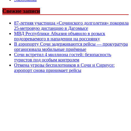
Свежие записи
87-летняя участница «Сочинского долголетия» покорила
25-метровую дистанцию в Дагомысе
МВД Республики Абхазия объявило в розыск
подозреваемого в нападении на россиянку
В аэропорту Сочи задерживаются рейсы — прокуратура
организовала мобильные приёмные
Сочи встретил 4 миллиона гостей: безопасность
туристов под особым контролем
Отмена угрозы беспилотников в Сочи и Сириусе:
аэропорт снова принимает рейсы