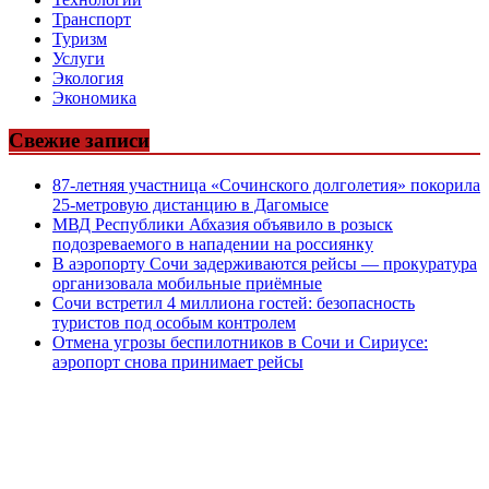
Транспорт
Туризм
Услуги
Экология
Экономика
Свежие записи
87-летняя участница «Сочинского долголетия» покорила
25-метровую дистанцию в Дагомысе
МВД Республики Абхазия объявило в розыск
подозреваемого в нападении на россиянку
В аэропорту Сочи задерживаются рейсы — прокуратура
организовала мобильные приёмные
Сочи встретил 4 миллиона гостей: безопасность
туристов под особым контролем
Отмена угрозы беспилотников в Сочи и Сириусе:
аэропорт снова принимает рейсы