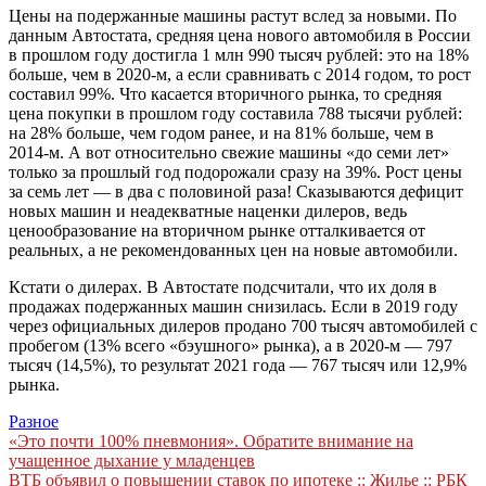
Цены на подержанные машины растут вслед за новыми. По
данным Автостата, средняя цена нового автомобиля в России
в прошлом году достигла 1 млн 990 тысяч рублей: это на 18%
больше, чем в 2020-м, а если сравнивать с 2014 годом, то рост
составил 99%. Что касается вторичного рынка, то средняя
цена покупки в прошлом году составила 788 тысячи рублей:
на 28% больше, чем годом ранее, и на 81% больше, чем в
2014-м. А вот относительно свежие машины «до семи лет»
только за прошлый год подорожали сразу на 39%. Рост цены
за семь лет — в два с половиной раза! Сказываются дефицит
новых машин и неадекватные наценки дилеров, ведь
ценообразование на вторичном рынке отталкивается от
реальных, а не рекомендованных цен на новые автомобили.
Кстати о дилерах. В Автостате подсчитали, что их доля в
продажах подержанных машин снизилась. Если в 2019 году
через официальных дилеров продано 700 тысяч автомобилей с
пробегом (13% всего «бэушного» рынка), а в 2020-м — 797
тысяч (14,5%), то результат 2021 года — 767 тысяч или 12,9%
рынка.
Разное
Навигация
«Это почти 100% пневмония». Обратите внимание на
учащенное дыхание у младенцев
по
ВТБ объявил о повышении ставок по ипотеке :: Жилье :: РБК