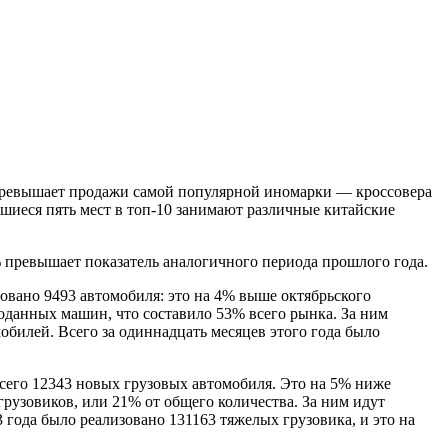
а превышает продажи самой популярной иномарки — кроссовера
авшиеся пять мест в топ-10 занимают различные китайские
% превышает показатель аналогичного периода прошлого года.
зовано 9493 автомобиля: это на 4% выше октябрьского
оданных машин, что составило 53% всего рынка. За ним
омобилей. Всего за одиннадцать месяцев этого года было
сего 12343 новых грузовых автомобиля. Это на 5% ниже
грузовиков, или 21% от общего количества. За ним идут
3 года было реализовано 131163 тяжелых грузовика, и это на