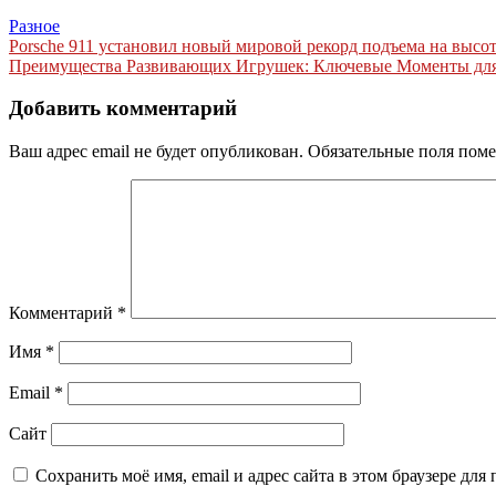
Разное
Навигация
Porsche 911 установил новый мировой рекорд подъема на высо
Преимущества Развивающих Игрушек: Ключевые Моменты для
по
записям
Добавить комментарий
Ваш адрес email не будет опубликован.
Обязательные поля пом
Комментарий
*
Имя
*
Email
*
Сайт
Сохранить моё имя, email и адрес сайта в этом браузере д