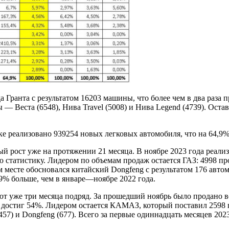
а Гранта с результатом 16203 машины, что более чем в два раз
ы — Веста (6548), Нива Travel (5008) и Нива Legend (4739). Ост
.
ке реализовано 939254 новых легковых автомобиля, что на 64,9
й рост уже на протяжении 21 месяца. В ноябре 2023 года реали
 статистику. Лидером по объемам продаж остается ГАЗ: 4998 пр
том месте обосновался китайский Dongfeng с результатом 176 авт
9% больше, чем в январе—ноябре 2022 года.
т уже три месяца подряд. За прошедший ноябрь было продано в
да достиг 54%. Лидером остается КАМАЗ, который поставил 2598 
457) и Dongfeng (677). Всего за первые одиннадцать месяцев 202