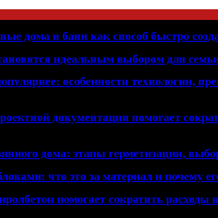
ьные дома и бани как способ быстро созд
становятся идеальным выбором для семьи
популярнее: особенности технологии, п
проектной документации помогает сократ
янного дома: этапы герметизации, выбор
локами: что это за материал и почему 
иролбетон помогает сократить расходы н