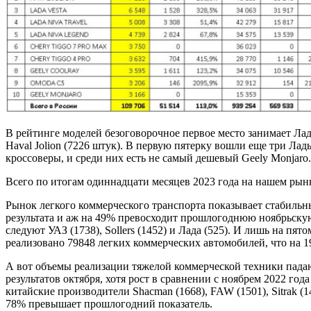
В рейтинге моделей безоговорочное первое место занимает Лад
Haval Jolion (7226 штук). В первую пятерку вошли еще три Лад
кроссоверы, и среди них есть не самый дешевый Geely Monjaro
Всего по итогам одиннадцати месяцев 2023 года на нашем рын
Рынок легкого коммерческого транспорта показывает стабильны
результата и аж на 49% превосходит прошлогоднюю ноябрьскую
следуют УАЗ (1738), Sollers (1452) и Лада (525). И лишь на пя
реализовано 79848 легких коммерческих автомобилей, что на 1
А вот объемы реализации тяжелой коммерческой техники падаю
результатов октября, хотя рост в сравнении с ноябрем 2022 го
китайские производители Shacman (1668), FAW (1501), Sitrak (1
78% превышает прошлогодний показатель.