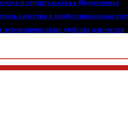
изнеса и строительства в Подмосковье
троль качества и профессиональные сме
 территории: залог удобства для гостей