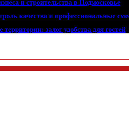
изнеса и строительства в Подмосковье
троль качества и профессиональные сме
 территории: залог удобства для гостей