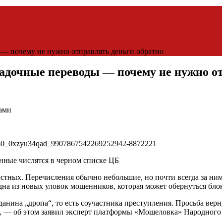
 — почему не нужно отправлять деньги обратно
гадочные переводы — почему не нужно о
ами
анные числятся в черном списке ЦБ
вестных. Перечисления обычно небольшие, но почти всегда за ни
дна из новых уловок мошенников, которая может обернуться блок
данина „дропа“, то есть соучастника преступления. Просьба вер
 — об этом заявил эксперт платформы «Мошеловка» Народного 