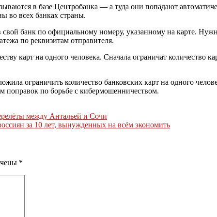
зываются в базе Центробанка — а туда они попадают автоматиче
ы во всех банках страны.
 свой банк по официальному номеру, указанному на карте. Нуж
тежа по реквизитам отправителя.
ству карт на одного человека. Сначала ограничат количество кар
жила ограничить количество банковских карт на одного человека
ом поправок по борьбе с кибермошенничеством.
ерелёты между Антальей и Сочи
россиян за 10 лет, вынужденных на всём экономить
ечены
*