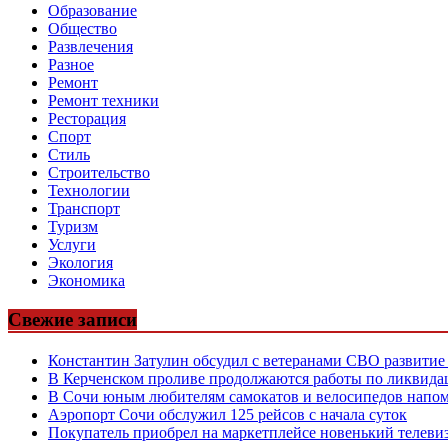
Образование
Общество
Развлечения
Разное
Ремонт
Ремонт техники
Ресторация
Спорт
Стиль
Строительство
Технологии
Транспорт
Туризм
Услуги
Экология
Экономика
Свежие записи
Константин Затулин обсудил с ветеранами СВО развитие
В Керченском проливе продолжаются работы по ликвидац
В Сочи юным любителям самокатов и велосипедов напом
Аэропорт Сочи обслужил 125 рейсов с начала суток
Покупатель приобрел на маркетплейсе новенький телевиз