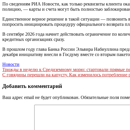
По сведениям РИА Новости, как только реквизиты клиента ока
полицию, — карты и счета могут быть полностью заблокирован
Единственное верное решение в такой ситуации — позвонить в
попросить инициировать процедуру официального возврата пла
В сентябре 2026 года начнет действовать ограничение по количе
кредитных организациях сразу.
В прошлом году глава Банка России Эльвира Набиуллина предло
декабря инициативу внесли в Госдуму вместе со вторым пакет
Новости
Навигация
Трижды в неделю к Средиземному морю: стартовали прямые п
С говядины перешли на капусту. Как изменилось потребление 
по
записям
Добавить комментарий
Ваш адрес email не будет опубликован.
Обязательные поля пом