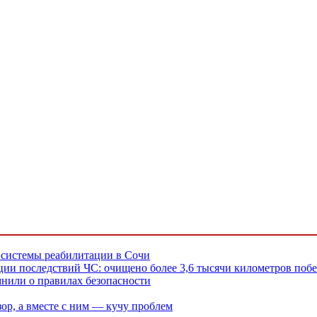
 системы реабилитации в Сочи
ии последствий ЧС: очищено более 3,6 тысячи километров поб
нили о правилах безопасности
ор, а вместе с ним — кучу проблем