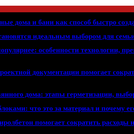
ьные дома и бани как способ быстро созд
становятся идеальным выбором для семьи
популярнее: особенности технологии, п
проектной документации помогает сократ
янного дома: этапы герметизации, выбор
локами: что это за материал и почему 
иролбетон помогает сократить расходы н