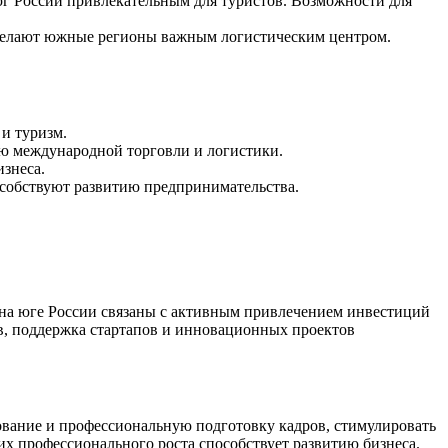
юг России привлекательным для туристов. Возможности для
е делают южные регионы важным логистическим центром.
 и туризм.
ию международной торговли и логистики.
изнеса.
особствуют развитию предпринимательства.
 на юге России связаны с активным привлечением инвестиций
в, поддержка стартапов и инновационных проектов
зование и профессиональную подготовку кадров, стимулировать
х профессионального роста способствует развитию бизнеса.