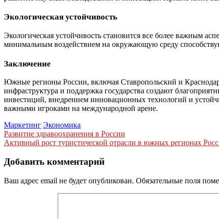
Экологическая устойчивость
Экологическая устойчивость становится все более важным аспе
минимальным воздействием на окружающую среду способству
Заключение
Южные регионы России, включая Ставропольский и Краснодарс
инфраструктура и поддержка государства создают благоприятн
инвестиций, внедрением инновационных технологий и устойчи
важными игроками на международной арене.
Маркетинг
Экономика
Навигация
Развитие здравоохранения в России
Активный рост туристической отрасли в южных регионах Рос
по
записям
Добавить комментарий
Ваш адрес email не будет опубликован.
Обязательные поля пом