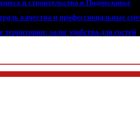
изнеса и строительства в Подмосковье
троль качества и профессиональные сме
 территории: залог удобства для гостей