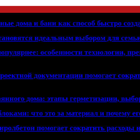
ьные дома и бани как способ быстро созд
становятся идеальным выбором для семьи
популярнее: особенности технологии, п
проектной документации помогает сократ
янного дома: этапы герметизации, выбор
локами: что это за материал и почему 
иролбетон помогает сократить расходы н