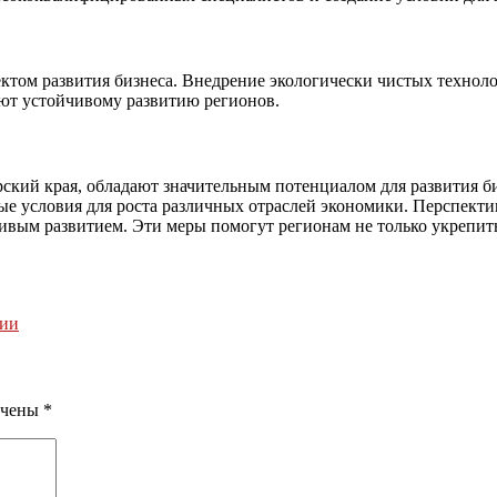
ктом развития бизнеса. Внедрение экологически чистых технолог
ют устойчивому развитию регионов.
кий края, обладают значительным потенциалом для развития би
ые условия для роста различных отраслей экономики. Перспекти
вым развитием. Эти меры помогут регионам не только укрепить
сии
ечены
*