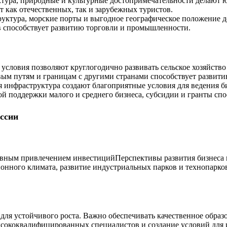
уктура, природные и культурные достопримечательности делают 
т как отечественных, так и зарубежных туристов.
труктура, морские порты и выгодное географическое положени
в способствует развитию торговли и промышленности.
условия позволяют круглогодично развивать сельское хозяйство
овым путям и границам с другими странами способствует развит
ая инфраструктура создают благоприятные условия для ведения б
ой поддержки малого и среднего бизнеса, субсидии и гранты сп
ссии
Перспективы развития бизнеса
онного климата, развитие индустриальных парков и технопарко
 для устойчивого роста. Важно обеспечивать качественное обра
сококвалифицированных специалистов и создание условий для и