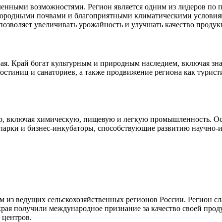
ными возможностями. Регион является одним из лидеров по пр
дородными почвами и благоприятными климатическими условиями
позволяет увеличивать урожайность и улучшать качество продук
рая. Край богат культурным и природным наследием, включая 
гостиниц и санаториев, а также продвижение региона как турис
р, включая химическую, пищевую и легкую промышленность. О
опарки и бизнес-инкубаторы, способствующие развитию научно-
им из ведущих сельскохозяйственных регионов России. Регион с
края получили международное признание за качество своей прод
 центров.