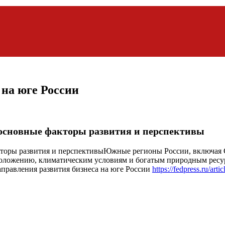
 на юге России
 основные факторы развития и перспективы
Южные регионы России, включая С
 положению, климатическим условиям и богатым природным рес
аправления развития бизнеса на юге России
https://fedpress.ru/art