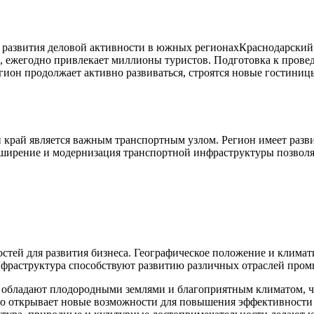
Краснодарский 
к, ежегодно привлекает миллионы туристов. Подготовка к пров
он продолжает активно развиваться, строятся новые гостиницы
край является важным транспортным узлом. Регион имеет разви
асширение и модернизация транспортной инфраструктуры позвол
ей для развития бизнеса. Географическое положение и климати
инфраструктура способствуют развитию различных отраслей про
обладают плодородными землями и благоприятным климатом, что
во открывает новые возможности для повышения эффективности 