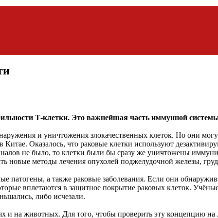
ти
бильности Т-клетки. Это важнейшая часть иммунной системы
аружения и уничтожения злокачественных клеток. Но они могу
 в Китае. Оказалось, что раковые клетки используют дезактиви
сигналов не было, то клетки были бы сразу же уничтожены имму
отать новые методы лечения опухолей поджелудочной железы, гру
е патогены, а также раковые заболевания. Если они обнаружива
оторые вплетаются в защитное покрытие раковых клеток. Учёные
ньшались, либо исчезали.
 и на животных. Для того, чтобы проверить эту концепцию на л