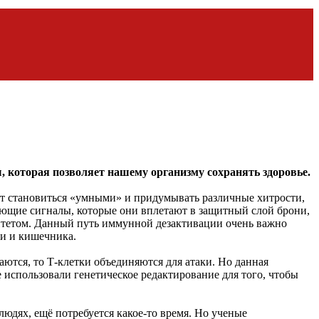
, которая позволяет нашему организму сохранять
здоровье.
т становиться «умными» и придумывать различные хитрости,
рующие сигналы, которые они вплетают в защитный слой брони,
нитетом. Данный путь иммунной дезактивации очень важно
ди и кишечника.
ются, то Т-клетки объединяются для атаки. Но данная
 использовали генетическое редактирование для того, чтобы
юдях, ещё потребуется какое-то время. Но ученые