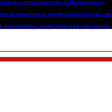
изнеса и строительства в Подмосковье
троль качества и профессиональные сме
 территории: залог удобства для гостей