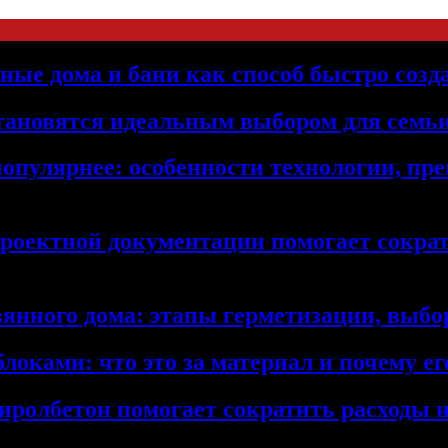
ьные дома и бани как способ быстро созд
становятся идеальным выбором для семьи
популярнее: особенности технологии, п
проектной документации помогает сократ
янного дома: этапы герметизации, выбор
локами: что это за материал и почему 
иролбетон помогает сократить расходы н