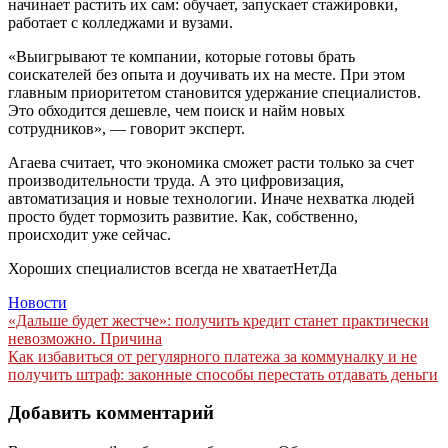
начинает растить их сам: обучает, запускает стажировки,
работает с колледжами и вузами.
«Выигрывают те компании, которые готовы брать
соискателей без опыта и доучивать их на месте. При этом
главным приоритетом становится удержание специалистов.
Это обходится дешевле, чем поиск и найм новых
сотрудников», — говорит эксперт.
Агаева считает, что экономика сможет расти только за счет
производительности труда. А это цифровизация,
автоматизация и новые технологии. Иначе нехватка людей
просто будет тормозить развитие. Как, собственно,
происходит уже сейчас.
Хороших специалистов всегда не хватаетНетДа
Новости
Навигация
«Дальше будет жестче»: получить кредит станет практически
невозможно. Причина
по
Как избавиться от регулярного платежа за коммуналку и не
записям
получить штраф: законные способы перестать отдавать деньги
Добавить комментарий