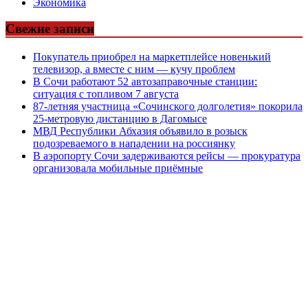
Экономика
Свежие записи
Покупатель приобрел на маркетплейсе новенький
телевизор, а вместе с ним — кучу проблем
В Сочи работают 52 автозаправочные станции:
ситуация с топливом 7 августа
87-летняя участница «Сочинского долголетия» покорила
25-метровую дистанцию в Дагомысе
МВД Республики Абхазия объявило в розыск
подозреваемого в нападении на россиянку
В аэропорту Сочи задерживаются рейсы — прокуратура
организовала мобильные приёмные