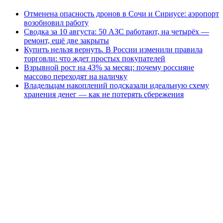
Отменена опасность дронов в Сочи и Сириусе: аэропорт
возобновил работу
Сводка за 10 августа: 50 АЗС работают, на четырёх —
ремонт, ещё две закрыты
Купить нельзя вернуть. В России изменили правила
торговли: что ждет простых покупателей
Взрывной рост на 43% за месяц: почему россияне
массово переходят на наличку
Владельцам накоплений подсказали идеальную схему
хранения денег — как не потерять сбережения