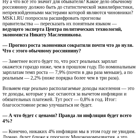
Ну а что всё это значит для обывателя? Какое дело обычному
россиянину должно быть до статистической эквилибристики,
непревзойденными мастерами которой являются чиновники?
MSK1.RU попросила расшифровать прогнозы
правительства — пересказать их понятным языком —
ведущего эксперта Центра политических технологий,
экономиста Никиту Масленникова
.
— Прогноз роста экономики сократили почти что до нуля.
Что с этого обычному россиянину?
— Заметнее всего будет то, что рост реальных зарплат
окажется гораздо ниже, чем в прошлом году. По номинальным
зарплатам темп роста — 7,9% (почти в два раза меньше), а по
реальным — 2,2% (ниже порядка более чем в три раза).
Возьмем еще реально располагаемые доходы населения — это
те доходы, которые у вас остаются за вычетом инфляции и
обязательных платежей. Тут рост — 0,8% в год. Итог:
благосостояние резко улучшаться не будет.
— А что будет с ценами? Правда ли инфляция будет всего
4%?
—
Конечно, никаких 4% инфляции мы в этом году не увидим.
Думаю, будет ближе к прогнозу Минэкономразвития, а это