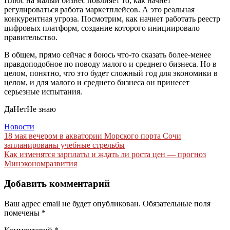
Плюс на малый бизнес повлияет то, как начнет
регулироваться работа маркетплейсов. А это реальная
конкурентная угроза. Посмотрим, как начнет работать реестр
цифровых платформ, создание которого инициировало
правительство.
В общем, прямо сейчас я боюсь что-то сказать более-менее
правдоподобное по поводу малого и среднего бизнеса. Но в
целом, понятно, что это будет сложный год для экономики в
целом, и для малого и среднего бизнеса он принесет
серьезные испытания.
ДаНетНе знаю
Новости
Навигация
18 мая вечером в акватории Морского порта Сочи
запланированы учебные стрельбы
по
Как изменятся зарплаты и ждать ли роста цен — прогноз
записям
Минэкономразвития
Добавить комментарий
Ваш адрес email не будет опубликован.
Обязательные поля
помечены
*