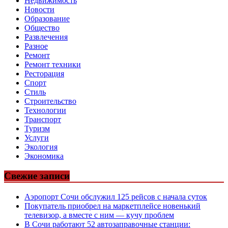
Недвижимость
Новости
Образование
Общество
Развлечения
Разное
Ремонт
Ремонт техники
Ресторация
Спорт
Стиль
Строительство
Технологии
Транспорт
Туризм
Услуги
Экология
Экономика
Свежие записи
Аэропорт Сочи обслужил 125 рейсов с начала суток
Покупатель приобрел на маркетплейсе новенький
телевизор, а вместе с ним — кучу проблем
В Сочи работают 52 автозаправочные станции: