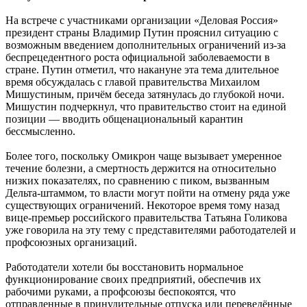
На встрече с участниками организации «Деловая Россия»
президент страны Владимир Путин прояснил ситуацию с
возможным введением дополнительных ограничений из-за
беспрецедентного роста официальной заболеваемости в
стране. Путин отметил, что накануне эта тема длительное
время обсуждалась с главой правительства Михаилом
Мишустиным, причём беседа затянулась до глубокой ночи.
Мишустин подчеркнул, что правительство стоит на единой
позиции — вводить общенациональный карантин
бессмысленно.
Более того, поскольку Омикрон чаще вызывает умеренное
течение болезни, а смертность держится на относительно
низких показателях, по сравнению с пиком, вызванным
Дельта-штаммом, то власти могут пойти на отмену ряда уже
существующих ограничений. Некоторое время тому назад
вице-премьер российского правительства Татьяна Голикова
уже говорила на эту тему с представителями работодателей и
профсоюзных организаций.
Работодатели хотели бы восстановить нормальное
функционирование своих предприятий, обеспечив их
рабочими руками, а профсоюзы беспокоятся, что
отправленные в принудительные отпуска или переведённые