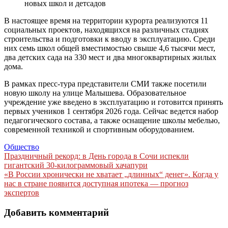
новых школ и детсадов
В настоящее время на территории курорта реализуются 11
социальных проектов, находящихся на различных стадиях
строительства и подготовки к вводу в эксплуатацию. Среди
них семь школ общей вместимостью свыше 4,6 тысячи мест,
два детских сада на 330 мест и два многоквартирных жилых
дома.
В рамках пресс-тура представители СМИ также посетили
новую школу на улице Малышева. Образовательное
учреждение уже введено в эксплуатацию и готовится принять
первых учеников 1 сентября 2026 года. Сейчас ведется набор
педагогического состава, а также оснащение школы мебелью,
современной техникой и спортивным оборудованием.
Общество
Навигация
Праздничный рекорд: в День города в Сочи испекли
гигантский 30-килограммовый хачапури
по
«В России хронически не хватает „длинных“ денег». Когда у
записям
нас в стране появится доступная ипотека — прогноз
экспертов
Добавить комментарий