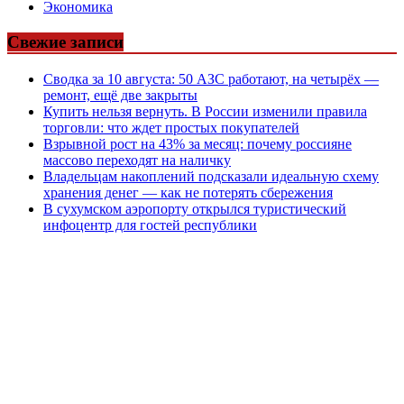
Экономика
Свежие записи
Сводка за 10 августа: 50 АЗС работают, на четырёх —
ремонт, ещё две закрыты
Купить нельзя вернуть. В России изменили правила
торговли: что ждет простых покупателей
Взрывной рост на 43% за месяц: почему россияне
массово переходят на наличку
Владельцам накоплений подсказали идеальную схему
хранения денег — как не потерять сбережения
В сухумском аэропорту открылся туристический
инфоцентр для гостей республики