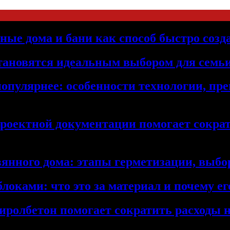
ьные дома и бани как способ быстро созд
становятся идеальным выбором для семьи
популярнее: особенности технологии, п
проектной документации помогает сократ
янного дома: этапы герметизации, выбор
локами: что это за материал и почему 
иролбетон помогает сократить расходы н