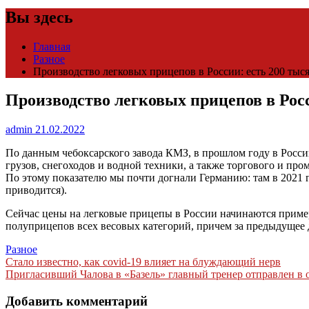
Вы здесь
Главная
Разное
Производство легковых прицепов в России: есть 200 тыс
Производство легковых прицепов в Росс
admin
21.02.2022
По данным чебоксарского завода КМЗ, в прошлом году в Росс
грузов, снегоходов и водной техники, а также торгового и про
По этому показателю мы почти догнали Германию: там в 2021 г
приводится).
Сейчас цены на легковые прицепы в России начинаются примерн
полуприцепов всех весовых категорий, причем за предыдущее 
Разное
Навигация
Стало известно, как сovid-19 влияет на блуждающий нерв
Пригласивший Чалова в «Базель» главный тренер отправлен в о
по
записям
Добавить комментарий