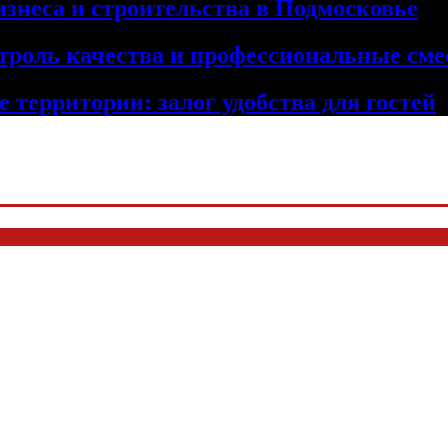
изнеса и строительства в Подмосковье
троль качества и профессиональные сме
 территории: залог удобства для гостей