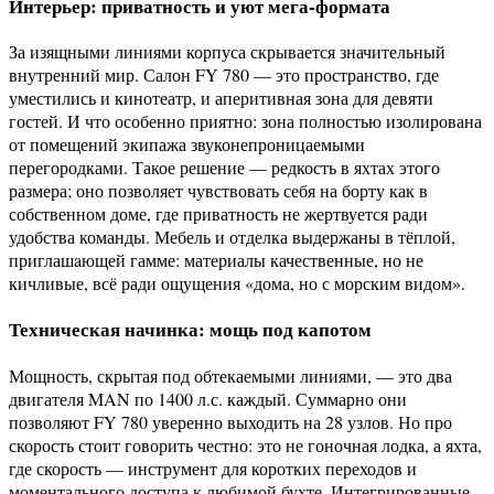
Интерьер: приватность и уют мега‑формата
За изящными линиями корпуса скрывается значительный
внутренний мир. Салон FY 780 — это пространство, где
уместились и кинотеатр, и аперитивная зона для девяти
гостей. И что особенно приятно: зона полностью изолирована
от помещений экипажа звуконепроницаемыми
перегородками. Такое решение — редкость в яхтах этого
размера; оно позволяет чувствовать себя на борту как в
собственном доме, где приватность не жертвуется ради
удобства команды. Мебель и отделка выдержаны в тёплой,
приглашaющей гамме: материалы качественные, но не
кичливые, всё ради ощущения «дома, но с морским видом».
Техническая начинка: мощь под капотом
Мощность, скрытая под обтекаемыми линиями, — это два
двигателя MAN по 1400 л.с. каждый. Суммарно они
позволяют FY 780 уверенно выходить на 28 узлов. Но про
скорость стоит говорить честно: это не гоночная лодка, а яхта,
где скорость — инструмент для коротких переходов и
моментального доступа к любимой бухте. Интегрированные