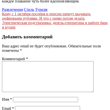
каждое плавание чуть более вдохновляющим.
Развлечения
Стиль
Туризм
Навигация
Кому с 1 октября пособия и пенсии начнут выдавать
цифровыми рублями. И что с ними потом делать
по
Электрическая подстраховка: дизель‑генераторы в работе бара
записям
и кухни
Добавить комментарий
Ваш адрес email не будет опубликован.
Обязательные поля
помечены
*
Комментарий
*
Имя
*
Email
*