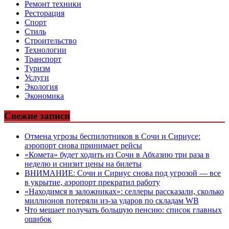
Ремонт техники
Ресторация
Спорт
Стиль
Строительство
Технологии
Транспорт
Туризм
Услуги
Экология
Экономика
Свежие записи
Отмена угрозы беспилотников в Сочи и Сириусе:
аэропорт снова принимает рейсы
«Комета» будет ходить из Сочи в Абхазию три раза в
неделю и снизит цены на билеты
ВНИМАНИЕ: Сочи и Сириус снова под угрозой — все
в укрытие, аэропорт прекратил работу
«Находимся в заложниках»: селлеры рассказали, сколько
миллионов потеряли из-за ударов по складам WB
Что мешает получать большую пенсию: список главных
ошибок