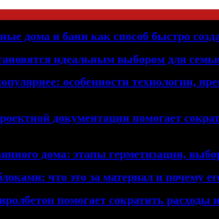
ьные дома и бани как способ быстро созд
становятся идеальным выбором для семьи
популярнее: особенности технологии, п
проектной документации помогает сократ
янного дома: этапы герметизации, выбор
локами: что это за материал и почему 
иролбетон помогает сократить расходы н