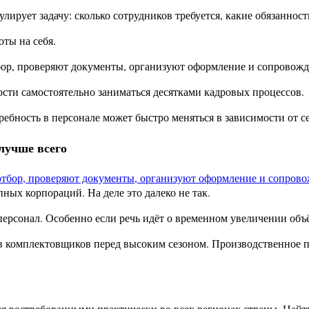
лирует задачу: сколько сотрудников требуется, какие обязанно
оты на себя.
ор, проверяют документы, организуют оформление и сопровожда
ости самостоятельно заниматься десятками кадровых процессов.
ебность в персонале может быстро меняться в зависимости от се
 лучше всего
ных корпораций. На деле это далеко не так.
рсонал. Особенно если речь идёт о временном увеличении объё
ов комплектовщиков перед высоким сезоном. Производственное 
ся востребованными практически во всех регионах страны. Найт