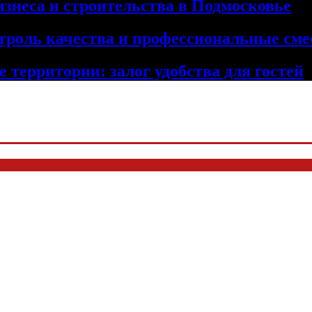
изнеса и строительства в Подмосковье
троль качества и профессиональные сме
 территории: залог удобства для гостей