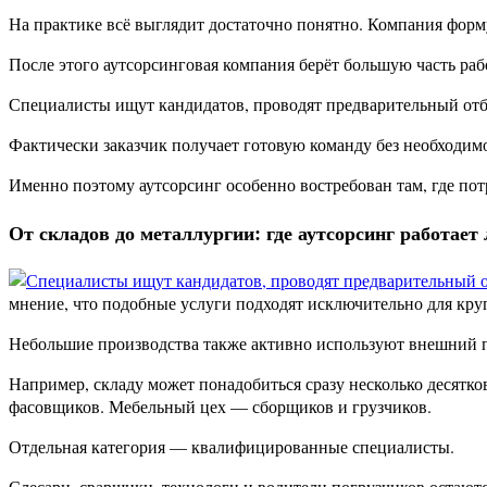
На практике всё выглядит достаточно понятно. Компания форму
После этого аутсорсинговая компания берёт большую часть раб
Специалисты ищут кандидатов, проводят предварительный отб
Фактически заказчик получает готовую команду без необходим
Именно поэтому аутсорсинг особенно востребован там, где потр
От складов до металлургии: где аутсорсинг работает
мнение, что подобные услуги подходят исключительно для круп
Небольшие производства также активно используют внешний пе
Например, складу может понадобиться сразу несколько десятк
фасовщиков. Мебельный цех — сборщиков и грузчиков.
Отдельная категория — квалифицированные специалисты.
Слесари, сварщики, технологи и водители погрузчиков остают