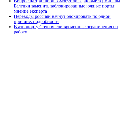
Вопрос на триллион. Смогут ли зерновые терминалы
Балтики заменить заблокированные южные порты:
мнение эксперта
Переводы россиян начнут блокировать по одной
причине: подробности
В аэропорту Сочи ввели временные ограничения на
работу