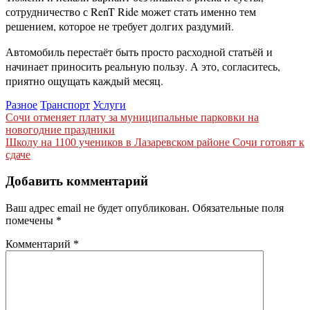
сотрудничество с RenT Ride может стать именно тем
решением, которое не требует долгих раздумий.
Автомобиль перестаёт быть просто расходной статьёй и
начинает приносить реальную пользу. А это, согласитесь,
приятно ощущать каждый месяц.
Разное
Транспорт
Услуги
Навигация
Сочи отменяет плату за муниципальные парковки на
новогодние праздники
по
Школу на 1100 учеников в Лазаревском районе Сочи готовят к
записям
сдаче
Добавить комментарий
Ваш адрес email не будет опубликован.
Обязательные поля
помечены
*
Комментарий
*