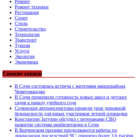
Ремонт
Ремонт техники
Ресторация
Спорт
Стиль
Строительство
Технологии
Транспорт
Туризм
Услуги
Экология
Экономика
Свежие записи
В Сочи состоялась встреча с жителями микрорайона
Чемитоквадже
В Сочи проверили готовность новых школ и детских
садов к началу учебного года
Сочинские автоинспекторы провели урок дорожной
безопасности для юных участников летней площадки
Константин Затулин обсудил с ветеранами СВО
развитие системы реабилитации в Сочи
В Керченском проливе продолжаются работы по
ликвидации последствий ЧС: очищено более 3,6 тысячи