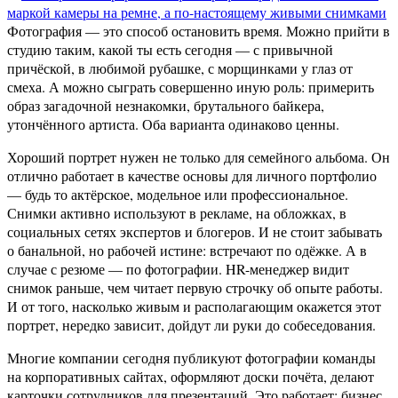
Фотография — это способ остановить время. Можно прийти в
студию таким, какой ты есть сегодня — с привычной
причёской, в любимой рубашке, с морщинками у глаз от
смеха. А можно сыграть совершенно иную роль: примерить
образ загадочной незнакомки, брутального байкера,
утончённого артиста. Оба варианта одинаково ценны.
Хороший портрет нужен не только для семейного альбома. Он
отлично работает в качестве основы для личного портфолио
— будь то актёрское, модельное или профессиональное.
Снимки активно используют в рекламе, на обложках, в
социальных сетях экспертов и блогеров. И не стоит забывать
о банальной, но рабочей истине: встречают по одёжке. А в
случае с резюме — по фотографии. HR-менеджер видит
снимок раньше, чем читает первую строчку об опыте работы.
И от того, насколько живым и располагающим окажется этот
портрет, нередко зависит, дойдут ли руки до собеседования.
Многие компании сегодня публикуют фотографии команды
на корпоративных сайтах, оформляют доски почёта, делают
карточки сотрудников для презентаций. Это работает: бизнес