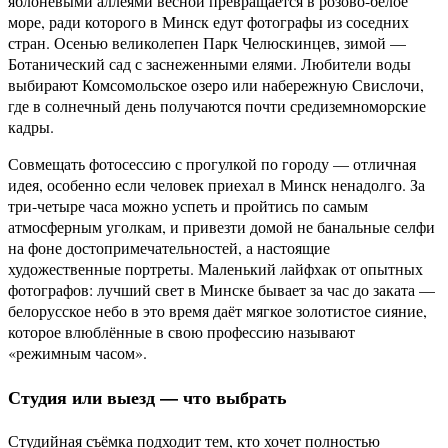
яблоневыми аллеями весной превращается в розово-белое
море, ради которого в Минск едут фотографы из соседних
стран. Осенью великолепен Парк Челюскинцев, зимой —
Ботанический сад с заснеженными елями. Любители воды
выбирают Комсомольское озеро или набережную Свислочи,
где в солнечный день получаются почти средиземноморские
кадры.
Совмещать фотосессию с прогулкой по городу — отличная
идея, особенно если человек приехал в Минск ненадолго. За
три-четыре часа можно успеть и пройтись по самым
атмосферным уголкам, и привезти домой не банальные селфи
на фоне достопримечательностей, а настоящие
художественные портреты. Маленький лайфхак от опытных
фотографов: лучший свет в Минске бывает за час до заката —
белорусское небо в это время даёт мягкое золотистое сияние,
которое влюблённые в свою профессию называют
«режимным часом».
Студия или выезд — что выбрать
Студийная съёмка подходит тем, кто хочет полностью