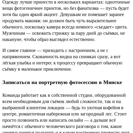
Одежду лучше принести в нескольких вариантах: однотонные
вещи фотогеничнее принтов, но без фанатизма — пусть будет
хотя бы один яркий акцент. Девушкам не помешает заранее
продумать макияж: он должен быть чуть выразительнее
обычного, поскольку камера всегда немного «съедает» цвета.
Мужчинам — освежить стрижку за пару дней до съёмки, не
накануне, чтобы образ выглядел естественно.
И самое главное — приходить с настроением, а не с
напряжением. Скованность видна на снимках сразу, а вот
лёгкая улыбка и интерес к процессу превращают обычную
съёмку в маленькое приключение.
Записаться на портретную фотосессию в Минске
Команда работает как в собственной студии, оборудованной
всем необходимым для съёмок любой сложности, так и на
выбранной клиентом локации — будь то уютная кофейня в
центре, романтичная набережная или загородный лес. Стоит
просто позвонить или написать онлайн — а дальше всё
начнётся с обычного человеческого разговора о том, какие
снимки хочется получить и в каком настроении провести этот