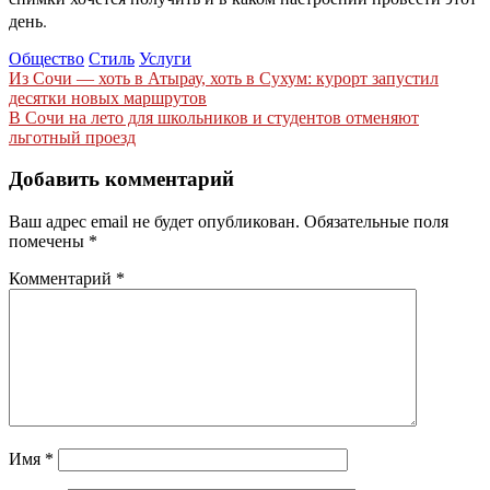
день.
Общество
Стиль
Услуги
Навигация
Из Сочи — хоть в Атырау, хоть в Сухум: курорт запустил
десятки новых маршрутов
по
В Сочи на лето для школьников и студентов отменяют
записям
льготный проезд
Добавить комментарий
Ваш адрес email не будет опубликован.
Обязательные поля
помечены
*
Комментарий
*
Имя
*