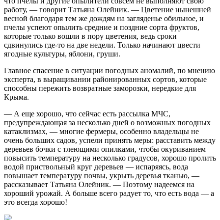
что пчелы и другие опылители совсем не выполняют свою
работу, — говорит Татьяна Олейник. — Цветение нынешней
весной благодаря тем же дождям на загляденье обильное, и
пчелы успеют опылить средние и поздние сорта фруктов,
которые только вошли в пору цветения, ведь сроки
сдвинулись где-то на две недели. Только начинают цвести
ягодные культуры, яблони, груши.
Главное спасение в ситуации погодных аномалий, по мнению
эксперта, в выращивании районированных сортов, которые
способны пережить возвратные заморозки, нередкие для
Крыма.
— А еще хорошо, что сейчас есть рассылка МЧС,
предупреждающая за несколько дней о возможных погодных
катаклизмах, — многие фермеры, особенно владельцы не
очень больших садов, успели принять меры: расставить между
деревьев бочки с тлеющими опилками, чтобы окуриванием
повысить температуру на несколько градусов, хорошо пролить
водой приствольный круг деревьев — испаряясь, вода
повышает температуру почвы, укрыть деревья тканью, —
рассказывает Татьяна Олейник. — Поэтому надеемся на
хороший урожай. А больше всего радует то, что есть вода — а
это всегда хорошо!