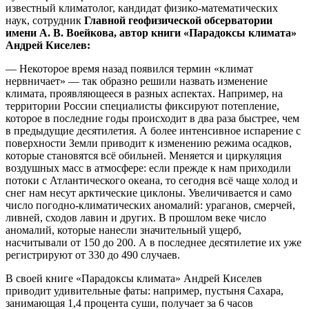
известный климатолог, кандидат физико-математических
наук, сотрудник
Главной геофизической обсерватории
имени А. В. Воейкова, автор книги «Парадоксы климата»
Андрей Киселев:
— Некоторое время назад появился термин «климат
нервничает» — так образно решили назвать изменение
климата, проявляющееся в разных аспектах. Например, на
территории России специалисты фиксируют потепление,
которое в последние годы происходит в два раза быстрее, чем
в предыдущие десятилетия. А более интенсивное испарение с
поверхности Земли приводит к изменению режима осадков,
которые становятся всё обильней. Меняется и циркуляция
воздушных масс в атмосфере: если прежде к нам приходили
потоки с Атлантического океана, то сегодня всё чаще холод и
снег нам несут арктические циклоны. Увеличивается и само
число погодно-климатических аномалий: ураганов, смерчей,
ливней, сходов лавин и других. В прошлом веке число
аномалий, которые нанесли значительный ущерб,
насчитывали от 150 до 200. А в последнее десятилетие их уже
регистрируют от 330 до 490 случаев.
В своей книге «Парадоксы климата» Андрей Киселев
приводит удивительные фаты: например, пустыня Сахара,
занимающая 1,4 процента суши, получает за 6 часов