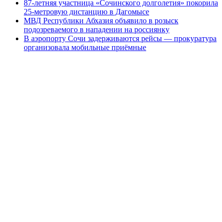
87-летняя участница «Сочинского долголетия» покорила
25-метровую дистанцию в Дагомысе
МВД Республики Абхазия объявило в розыск
подозреваемого в нападении на россиянку
В аэропорту Сочи задерживаются рейсы — прокуратура
организовала мобильные приёмные