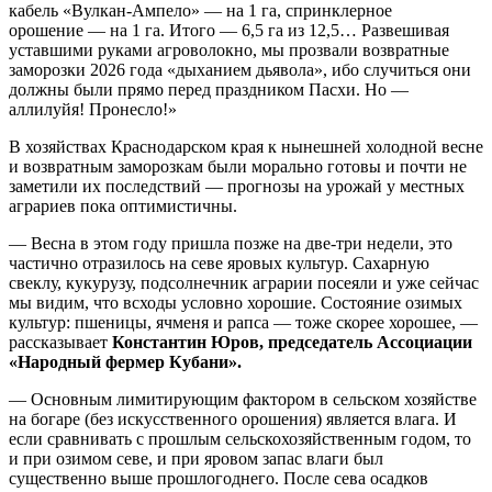
кабель «Вулкан-Ампело» — на 1 га, спринклерное
орошение — на 1 га. Итого — 6,5 га из 12,5… Развешивая
уставшими руками агроволокно, мы прозвали возвратные
заморозки 2026 года «дыханием дьявола», ибо случиться они
должны были прямо перед праздником Пасхи. Но —
аллилуйя! Пронесло!»
В хозяйствах Краснодарском края к нынешней холодной весне
и возвратным заморозкам были морально готовы и почти не
заметили их последствий — прогнозы на урожай у местных
аграриев пока оптимистичны.
— Весна в этом году пришла позже на две-три недели, это
частично отразилось на севе яровых культур. Сахарную
свеклу, кукурузу, подсолнечник аграрии посеяли и уже сейчас
мы видим, что всходы условно хорошие. Состояние озимых
культур: пшеницы, ячменя и рапса — тоже скорее хорошее, —
рассказывает
Константин Юров, председатель Ассоциации
«Народный фермер Кубани».
— Основным лимитирующим фактором в сельском хозяйстве
на богаре (без искусственного орошения) является влага. И
если сравнивать с прошлым сельскохозяйственным годом, то
и при озимом севе, и при яровом запас влаги был
существенно выше прошлогоднего. После сева осадков