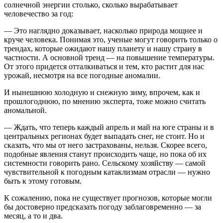
солнечной энергии столько, сколько вырабатывает
человечество за год:
— Это наглядно доказывает, насколько природа мощнее и
круче человека. Понимая это, ученые могут говорить только о
трендах, которые ожидают нашу планету и нашу страну в
частности. А основной тренд — на повышение температуры.
От этого придется отталкиваться и тем, кто растит для нас
урожай, несмотря на все погодные аномалии.
И нынешнюю холодную и снежную зиму, впрочем, как и
прошлогоднюю, по мнению эксперта, тоже можно считать
аномальной.
— Ждать, что теперь каждый апрель и май на юге страны и в
центральных регионах будет выпадать снег, не стоит. Но и
сказать, что мы от него застрахованы, нельзя. Скорее всего,
подобные явления станут происходить чаще, но пока об их
системности говорить рано. Сельскому хозяйству — самой
чувствительной к погодным катаклизмам отрасли — нужно
быть к этому готовым.
К сожалению, пока не существует прогнозов, которые могли
бы достоверно предсказать погоду заблаговременно — за
месяц, а то и два.