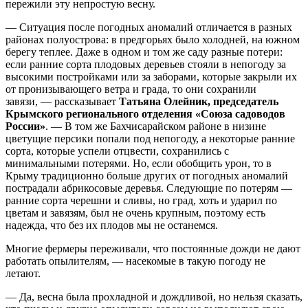
пережили эту непростую весну.
— Ситуация после погодных аномалий отличается в разных
районах полуострова: в предгорьях было холодней, на южном
берегу теплее. Даже в одном и том же саду разные потери:
если ранние сорта плодовых деревьев стояли в непогоду за
высокими постройками или за заборами, которые закрыли их
от пронизывающего ветра и града, то они сохранили
завязи, — рассказывает
Татьяна Олейник, председатель
Крымского регионального отделения «Союза садоводов
России»
. — В том же Бахчисарайском районе в низине
цветущие персики попали под непогоду, а некоторые ранние
сорта, которые успели отцвести, сохранились с
минимальными потерями. Но, если обобщить урон, то в
Крыму традиционно больше других от погодных аномалий
пострадали абрикосовые деревья. Следующие по потерям —
ранние сорта черешни и сливы, но град, хоть и ударил по
цветам и завязям, был не очень крупным, поэтому есть
надежда, что без их плодов мы не останемся.
Многие фермеры переживали, что постоянные дожди не дают
работать опылителям, — насекомые в такую погоду не
летают.
— Да, весна была прохладной и дождливой, но нельзя сказать,