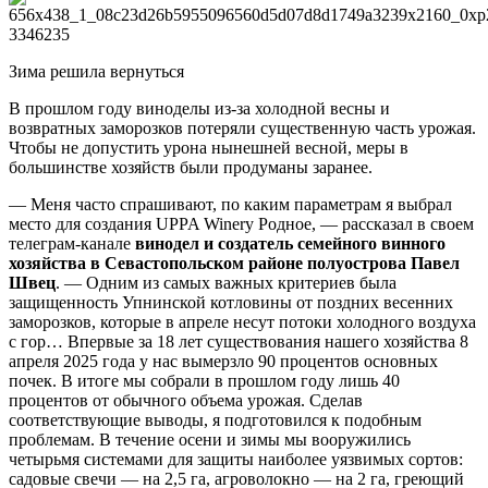
Зима решила вернуться
В прошлом году виноделы из-за холодной весны и
возвратных заморозков потеряли существенную часть урожая.
Чтобы не допустить урона нынешней весной, меры в
большинстве хозяйств были продуманы заранее.
— Меня часто спрашивают, по каким параметрам я выбрал
место для создания UPPA Winery Родное, — рассказал в своем
телеграм-канале
винодел и создатель семейного винного
хозяйства в Севастопольском районе полуострова Павел
Швец
. — Одним из самых важных критериев была
защищенность Упнинской котловины от поздних весенних
заморозков, которые в апреле несут потоки холодного воздуха
с гор… Впервые за 18 лет существования нашего хозяйства 8
апреля 2025 года у нас вымерзло 90 процентов основных
почек. В итоге мы собрали в прошлом году лишь 40
процентов от обычного объема урожая. Сделав
соответствующие выводы, я подготовился к подобным
проблемам. В течение осени и зимы мы вооружились
четырьмя системами для защиты наиболее уязвимых сортов:
садовые свечи — на 2,5 га, агроволокно — на 2 га, греющий