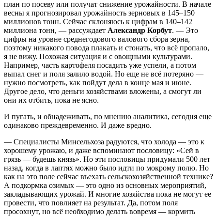
план по посеву или получат снижение урожайности. В начале
весны я прогнозировал урожайность зерновых в 145–150
миллионов тонн. Сейчас склоняюсь к цифрам в 140–142
миллиона тонн, — рассуждает
Александр Корбут
. — Это
цифры на уровне среднегодового валового сбора зерна,
поэтому никакого повода плакать и стонать, что всё пропало,
я не вижу. Похожая ситуация и с овощными культурами.
Например, часть картофеля посадить уже успели, а потом
выпал снег и поля залило водой. Но еще не всё потеряно —
нужно посмотреть, как пойдут дела в конце мая и июне.
Другое дело, что деньги хозяйствами вложены, а смогут ли
они их отбить, пока не ясно.
И пугать, и обнадеживать, по мнению аналитика, сегодня еще
одинаково преждевременно. И даже вредно.
— Специалисты Минсельхоза радуются, что холода — это к
хорошему урожаю, и даже вспоминают пословицу: «Сей в
грязь — будешь князь». Но эти пословицы придумали 500 лет
назад, когда в лаптях можно было идти по мокрому полю. Но
как на это поле сейчас въехать сельскохозяйственной технике?
А подкормка озимых — это одно из основных мероприятий,
закладывающих урожай. И многие хозяйства пока не могут ее
провести, что повлияет на результат. Да, потом поля
просохнут, но всё необходимо делать вовремя — кормить