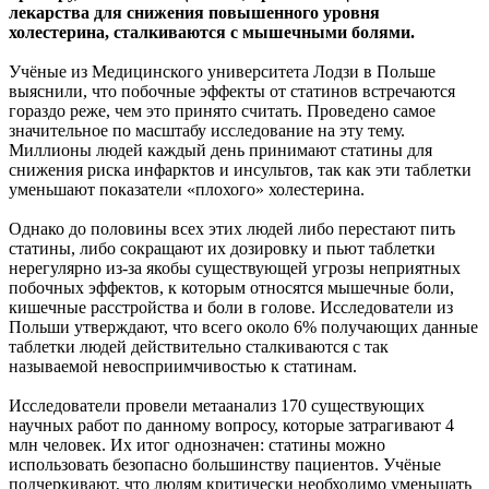
лекарства для снижения повышенного уровня
холестерина, сталкиваются с мышечными болями.
Учёные из Медицинского университета Лодзи в Польше
выяснили, что побочные эффекты от статинов встречаются
гораздо реже, чем это принято считать. Проведено самое
значительное по масштабу исследование на эту тему.
Миллионы людей каждый день принимают статины для
снижения риска инфарктов и инсультов, так как эти таблетки
уменьшают показатели «плохого» холестерина.
Однако до половины всех этих людей либо перестают пить
статины, либо сокращают их дозировку и пьют таблетки
нерегулярно из-за якобы существующей угрозы неприятных
побочных эффектов, к которым относятся мышечные боли,
кишечные расстройства и боли в голове. Исследователи из
Польши утверждают, что всего около 6% получающих данные
таблетки людей действительно сталкиваются с так
называемой невосприимчивостью к статинам.
Исследователи провели метаанализ 170 существующих
научных работ по данному вопросу, которые затрагивают 4
млн человек. Их итог однозначен: статины можно
использовать безопасно большинству пациентов. Учёные
подчеркивают, что людям критически необходимо уменьшать