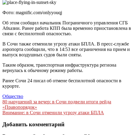
Фото: magnific.com/onlyyouqj
Об этом сообщил начальник Пограничного управления СГБ
Абхазии. Ранее работа КПП была временно приостановлена в
связи с беспилотной опасностью.
В Сочи также отменили угрозу атаки БПЛА. В пресс-службе
аэропорта сообщили, что в 14:53 все ограничения на прием и
выпуск воздушных судов были сняты.
Таким образом, транспортная инфраструктура региона
вернулась к обычному режиму работы.
Ранее Сочи 24 писал об отмене беспилотной опасности в
курорте.
Общество
Навигация
80 нарушений за вечер: в Сочи подвели итоги рейда
«Правопорядок»
по
Внимание: в Сочи отменили угрозу атаки БПЛА
записям
Добавить комментарий