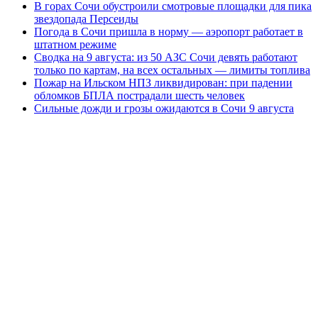
В горах Сочи обустроили смотровые площадки для пика
звездопада Персеиды
Погода в Сочи пришла в норму — аэропорт работает в
штатном режиме
Сводка на 9 августа: из 50 АЗС Сочи девять работают
только по картам, на всех остальных — лимиты топлива
Пожар на Ильском НПЗ ликвидирован: при падении
обломков БПЛА пострадали шесть человек
Сильные дожди и грозы ожидаются в Сочи 9 августа