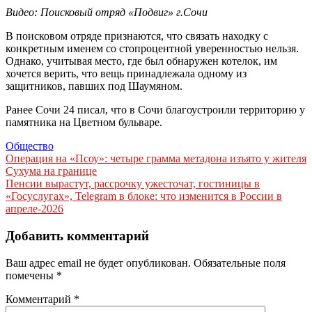
Видео: Поисковый отряд «Подвиг» г.Сочи
В поисковом отряде признаются, что связать находку с
конкретным именем со стопроцентной уверенностью нельзя.
Однако, учитывая место, где был обнаружен котелок, им
хочется верить, что вещь принадлежала одному из
защитников, павших под Шаумяном.
Ранее Сочи 24 писал, что в Сочи благоустроили территорию у
памятника на Цветном бульваре.
Общество
Навигация
Операция на «Псоу»: четыре грамма метадона изъято у жителя
Сухума на границе
по
Пенсии вырастут, рассрочку ужесточат, гостиницы в
записям
«Госуслугах», Telegram в блоке: что изменится в России в
апреле-2026
Добавить комментарий
Ваш адрес email не будет опубликован.
Обязательные поля
помечены
*
Комментарий
*