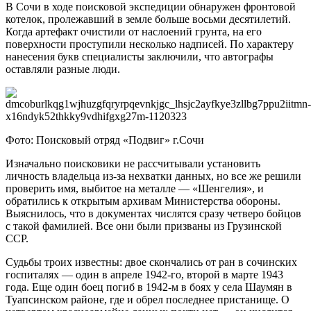
В Сочи в ходе поисковой экспедиции обнаружен фронтовой
котелок, пролежавший в земле больше восьми десятилетий.
Когда артефакт очистили от наслоений грунта, на его
поверхности проступили несколько надписей. По характеру
нанесения букв специалисты заключили, что автографы
оставляли разные люди.
Фото: Поисковый отряд «Подвиг» г.Сочи
Изначально поисковики не рассчитывали установить
личность владельца из-за нехватки данных, но все же решили
проверить имя, выбитое на металле — «Шенгелия», и
обратились к открытым архивам Министерства обороны.
Выяснилось, что в документах числятся сразу четверо бойцов
с такой фамилией. Все они были призваны из Грузинской
ССР.
Судьбы троих известны: двое скончались от ран в сочинских
госпиталях — один в апреле 1942-го, второй в марте 1943
года. Еще один боец погиб в 1942-м в боях у села Шаумян в
Туапсинском районе, где и обрел последнее пристанище. О