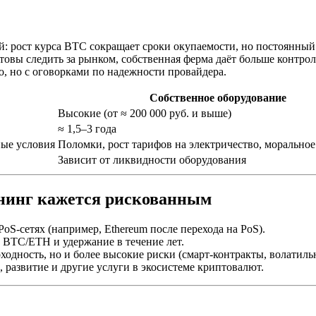
ой: рост курса BTC сокращает сроки окупаемости, но постоянн
товы следить за рынком, собственная ферма даёт больше контро
, но с оговорками по надежности провайдера.
Собственное оборудование
Высокие (от ≈ 200 000 руб. и выше)
≈ 1,5–3 года
ные условия
Поломки, рост тарифов на электричество, моральное
Зависит от ликвидности оборудования
йнинг кажется рискованным
S-сетях (например, Ethereum после перехода на PoS).
BTC/ETH и удержание в течение лет.
одность, но и более высокие риски (смарт-контракты, волатильн
развитие и другие услуги в экосистеме криптовалют.