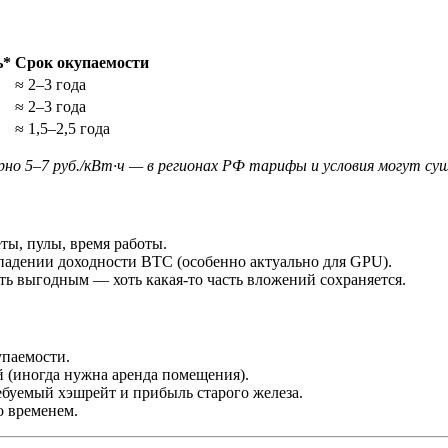
ь*
Срок окупаемости
≈ 2–3 года
≈ 2–3 года
≈ 1,5–2,5 года
но 5–7 руб./кВт·ч — в регионах РФ тарифы и условия могут су
ты, пулы, время работы.
падении доходности BTC (особенно актуально для GPU).
ть выгодным — хоть какая-то часть вложений сохраняется.
упаемости.
й (иногда нужна аренда помещения).
ебуемый хэшрейт и прибыль старого железа.
о временем.