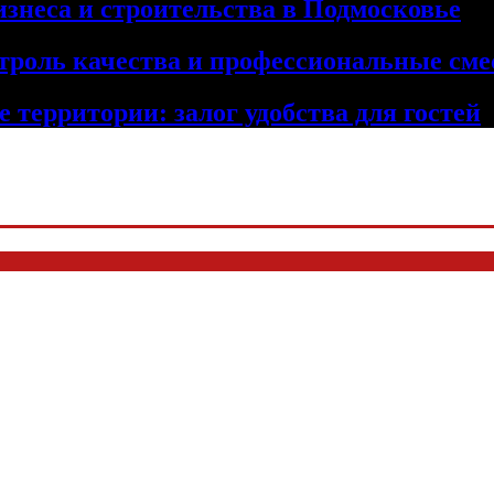
изнеса и строительства в Подмосковье
троль качества и профессиональные сме
 территории: залог удобства для гостей