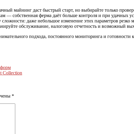
лачный майнинг даст быстрый старт, но выбирайте только прове
ачам — собственная ферма даёт больше контроля и при удачных 
у сложности: даже небольшое изменение этих параметров резко м
ланируйте обслуживание, налоговую отчетность и возможный вых
внимательного подхода, постоянного мониторинга и готовности
тформ
 Collection
ечены
*