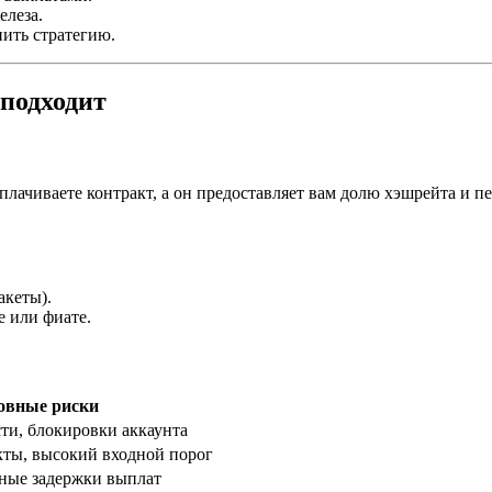
елеза.
ить стратегию.
 подходит
лачиваете контракт, а он предоставляет вам долю хэшрейта и п
акеты).
е или фиате.
овные риски
ти, блокировки аккаунта
кты, высокий входной порог
ные задержки выплат