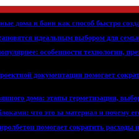
ьные дома и бани как способ быстро созд
становятся идеальным выбором для семьи
популярнее: особенности технологии, п
проектной документации помогает сократ
янного дома: этапы герметизации, выбор
локами: что это за материал и почему 
иролбетон помогает сократить расходы н